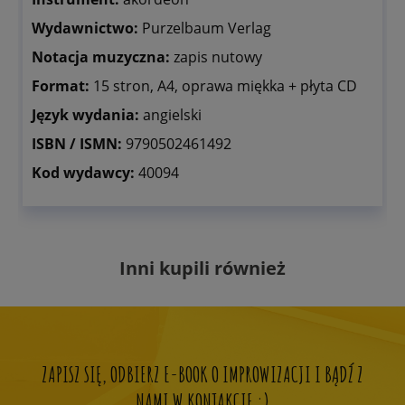
Wydawnictwo:
Purzelbaum Verlag
Notacja muzyczna:
zapis nutowy
Format:
15 stron, A4, oprawa miękka + płyta CD
Język wydania:
angielski
ISBN / ISMN:
9790502461492
Kod wydawcy:
40094
Inni kupili również
ZAPISZ SIĘ, ODBIERZ E-BOOK O IMPROWIZACJI I BĄDŹ Z
NAMI W KONTAKCIE :)