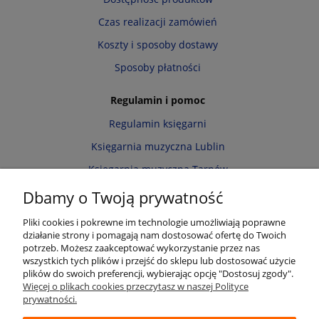
Czas realizacji zamówień
Koszty i sposoby dostawy
Sposoby płatności
Regulamin i pomoc
Regulamin księgarni
Księgarnia muzyczna Lublin
Księgarnia muzyczna Tarnów
Informacja o cookies
Dbamy o Twoją prywatność
Polityka prywatności
Pliki cookies i pokrewne im technologie umożliwiają poprawne
działanie strony i pomagają nam dostosować ofertę do Twoich
Zwroty i reklamacje
potrzeb. Możesz zaakceptować wykorzystanie przez nas
wszystkich tych plików i przejść do sklepu lub dostosować użycie
Moje konto
plików do swoich preferencji, wybierając opcję "Dostosuj zgody".
Więcej o plikach cookies przeczytasz w naszej Polityce
Twoje zamówienia
prywatności.
Przechowalnia