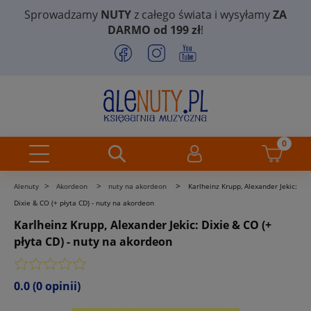
Sprowadzamy
NUTY
z całego świata i wysyłamy
ZA
DARMO od 199 zł
!
>
>
>
Alenuty
Akordeon
nuty na akordeon
Karlheinz Krupp, Alexander Jekic:
Dixie & CO (+ płyta CD) - nuty na akordeon
Karlheinz Krupp, Alexander Jekic: Dixie & CO (+
płyta CD) - nuty na akordeon
0.0
(0 opinii)