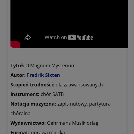
Tytuł:
O Magnum Mysterium
Autor:
Fredrik Sixten
Stopień trudności:
dla zaawansowanych
Instrument:
chór SATB
Notacja muzyczna:
zapis nutowy, partytura
chóralna
Wydawnictwo:
Gehrmans Musikforlag
Format:
oprawa miękka