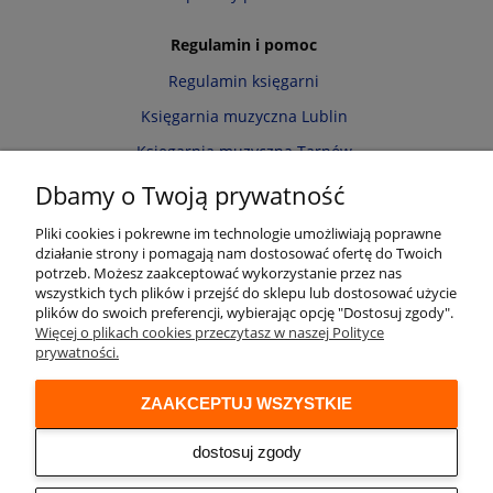
Regulamin i pomoc
Regulamin księgarni
Księgarnia muzyczna Lublin
Księgarnia muzyczna Tarnów
Informacja o cookies
Dbamy o Twoją prywatność
Polityka prywatności
Pliki cookies i pokrewne im technologie umożliwiają poprawne
działanie strony i pomagają nam dostosować ofertę do Twoich
Zwroty i reklamacje
potrzeb. Możesz zaakceptować wykorzystanie przez nas
wszystkich tych plików i przejść do sklepu lub dostosować użycie
Moje konto
plików do swoich preferencji, wybierając opcję "Dostosuj zgody".
Więcej o plikach cookies przeczytasz w naszej Polityce
Twoje zamówienia
prywatności.
Przechowalnia
ZAAKCEPTUJ WSZYSTKIE
Ustawienia konta
Audio online
dostosuj zgody
© 2026 Księgarnia muzyczna Alenuty.pl