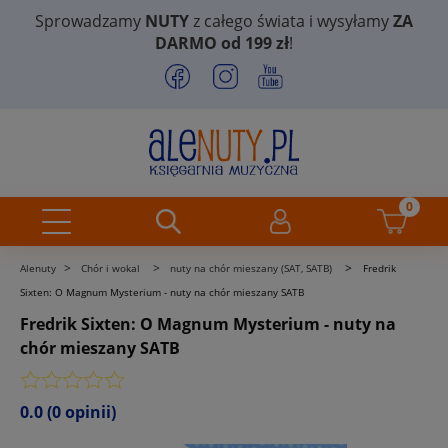
Sprowadzamy
NUTY
z całego świata i wysyłamy
ZA
DARMO od 199 zł
!
>
>
>
Alenuty
Chór i wokal
nuty na chór mieszany (SAT, SATB)
Fredrik
Sixten: O Magnum Mysterium - nuty na chór mieszany SATB
Fredrik Sixten: O Magnum Mysterium - nuty na
chór mieszany SATB
0.0
(0 opinii)