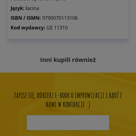
Język:
łacina
ISBN / ISMN:
9790070113106
Kod wydawcy:
GE 11310
Inni kupili również
ZAPISZ SIĘ, ODBIERZ E-BOOK O IMPROWIZACJI I BĄDŹ Z
NAMI W KONTAKCIE :)