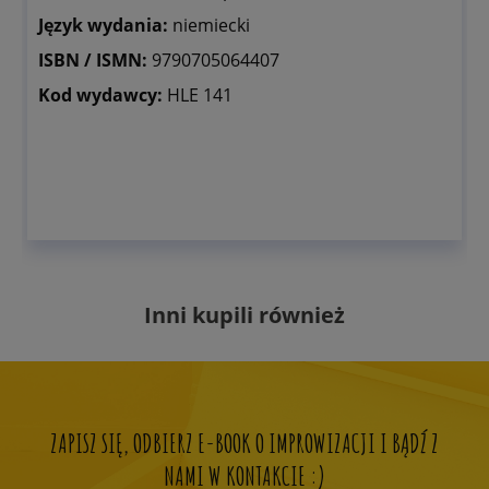
Język wydania:
niemiecki
ISBN / ISMN:
9790705064407
Kod wydawcy:
HLE 141
Inni kupili również
ZAPISZ SIĘ, ODBIERZ E-BOOK O IMPROWIZACJI I BĄDŹ Z
NAMI W KONTAKCIE :)