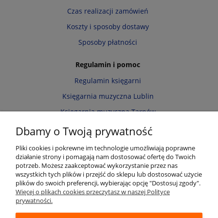
Czas realizacji zamówień
Koszty i sposoby dostawy
Sposoby płatności
Regulamin i pomoc
Regulamin księgarni
Księgarnia muzyczna Lublin
Księgarnia muzyczna Tarnów
Informacja o cookies
Dbamy o Twoją prywatność
Polityka prywatności
Pliki cookies i pokrewne im technologie umożliwiają poprawne
działanie strony i pomagają nam dostosować ofertę do Twoich
Zwroty i reklamacje
potrzeb. Możesz zaakceptować wykorzystanie przez nas
wszystkich tych plików i przejść do sklepu lub dostosować użycie
Moje konto
plików do swoich preferencji, wybierając opcję "Dostosuj zgody".
Więcej o plikach cookies przeczytasz w naszej Polityce
Twoje zamówienia
prywatności.
Przechowalnia