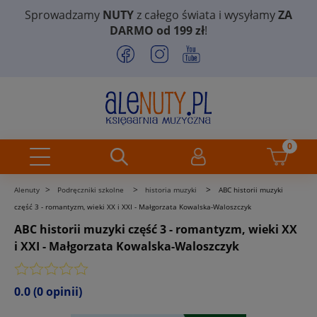
Sprowadzamy
NUTY
z całego świata i wysyłamy
ZA
DARMO od 199 zł
!
>
>
>
Alenuty
Podręczniki szkolne
historia muzyki
ABC historii muzyki
część 3 - romantyzm, wieki XX i XXI - Małgorzata Kowalska-Waloszczyk
ABC historii muzyki część 3 - romantyzm, wieki XX
i XXI - Małgorzata Kowalska-Waloszczyk
0.0
(0 opinii)