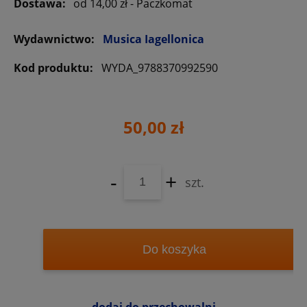
Dostawa:
od 14,00 zł
- Paczkomat
Wydawnictwo:
Musica Iagellonica
Kod produktu:
WYDA_9788370992590
50,00 zł
-
+
szt.
Do koszyka
dodaj do przechowalni