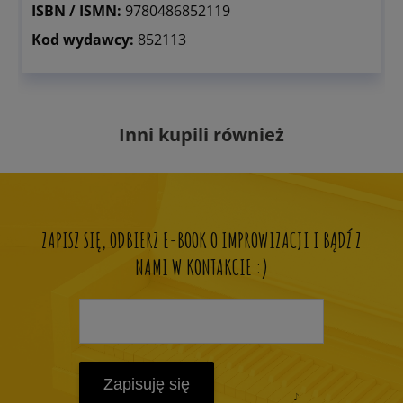
ISBN / ISMN:
9780486852119
Kod wydawcy:
852113
Inni kupili również
ZAPISZ SIĘ, ODBIERZ E-BOOK O IMPROWIZACJI I BĄDŹ Z
NAMI W KONTAKCIE :)
Zapisuję się