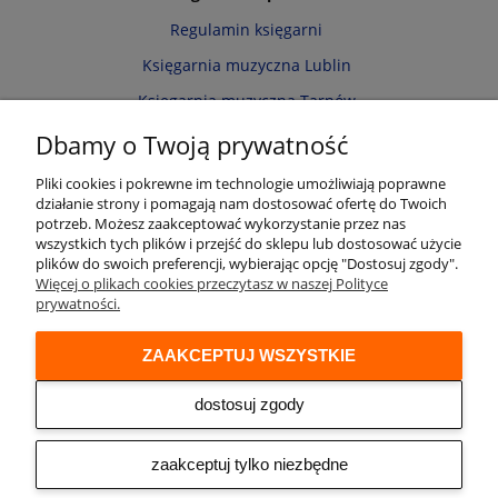
Regulamin księgarni
Księgarnia muzyczna Lublin
Księgarnia muzyczna Tarnów
Informacja o cookies
Dbamy o Twoją prywatność
Polityka prywatności
Pliki cookies i pokrewne im technologie umożliwiają poprawne
działanie strony i pomagają nam dostosować ofertę do Twoich
Zwroty i reklamacje
potrzeb. Możesz zaakceptować wykorzystanie przez nas
wszystkich tych plików i przejść do sklepu lub dostosować użycie
Moje konto
plików do swoich preferencji, wybierając opcję "Dostosuj zgody".
Więcej o plikach cookies przeczytasz w naszej Polityce
Twoje zamówienia
prywatności.
Przechowalnia
ZAAKCEPTUJ WSZYSTKIE
Ustawienia konta
Audio online
dostosuj zgody
© 2026 Księgarnia muzyczna Alenuty.pl
prowadzona przez firmę Arwena S.C. os. Zwycięstwa 2/88 61-643 Poznań
zaakceptuj tylko niezbędne
NIP: 9721153508 REGON: 300533951