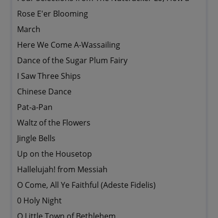
Rose E'er Blooming
March
Here We Come A-Wassailing
Dance of the Sugar Plum Fairy
I Saw Three Ships
Chinese Dance
Pat-a-Pan
Waltz of the Flowers
Jingle Bells
Up on the Housetop
Hallelujah! from Messiah
O Come, All Ye Faithful (Adeste Fidelis)
0 Holy Night
O Little Town of Bethlehem