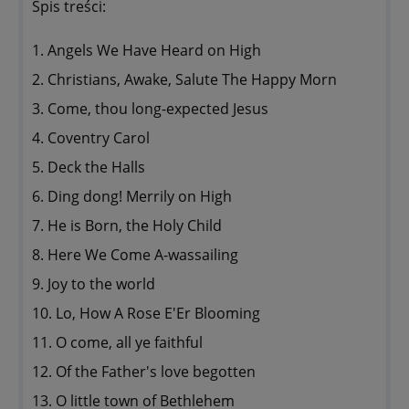
Spis treści:
1. Angels We Have Heard on High
2. Christians, Awake, Salute The Happy Morn
3. Come, thou long-expected Jesus
4. Coventry Carol
5. Deck the Halls
6. Ding dong! Merrily on High
7. He is Born, the Holy Child
8. Here We Come A-wassailing
9. Joy to the world
10. Lo, How A Rose E'Er Blooming
11. O come, all ye faithful
12. Of the Father's love begotten
13. O little town of Bethlehem