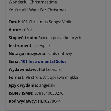
Wonderful Christmastime
You're All I Want For Christmas
Tytuł:
101 Christmas Songs: Violin
Autor:
różni
Stopień trudności:
dla początkujących
Instrument:
skrzypce
Notacja muzyczna:
zapis nutowy
Seria:
101 Instrumental Solos
Wydawnictwo:
Hal Leonard
Format:
96 stron, A4, oprawa miękka
Język wydania:
angielski
ISBN / ISMN:
9781540030276
Kod wydawcy:
HL00278644