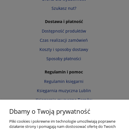
Szukasz nut?
Dostawa i płatność
Dostępność produktów
Czas realizacji zamówień
Koszty i sposoby dostawy
Sposoby płatności
Regulamin i pomoc
Regulamin księgarni
Księgarnia muzyczna Lublin
Księgarnia muzyczna Tarnów
Informacja o cookies
Dbamy o Twoją prywatność
Polityka prywatności
Pliki cookies i pokrewne im technologie umożliwiają poprawne
działanie strony i pomagają nam dostosować ofertę do Twoich
Zwroty i reklamacje