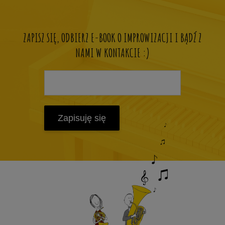
ZAPISZ SIĘ, ODBIERZ E-BOOK O IMPROWIZACJI I BĄDŹ Z
NAMI W KONTAKCIE :)
Zapisuję się