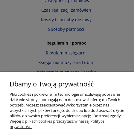
Dostępność produktów
Czas realizacji zamówień
Koszty i sposoby dostawy
Sposoby płatności
Regulamin i pomoc
Regulamin księgarni
Księgarnia muzyczna Lublin
Księgarnia muzyczna Tarnów
Informacja o cookies
Dbamy o Twoją prywatność
Polityka prywatności
Pliki cookies i pokrewne im technologie umożliwiają poprawne
działanie strony i pomagają nam dostosować ofertę do Twoich
Zwroty i reklamacje
potrzeb. Możesz zaakceptować wykorzystanie przez nas
wszystkich tych plików i przejść do sklepu lub dostosować użycie
Moje konto
plików do swoich preferencji, wybierając opcję "Dostosuj zgody".
Więcej o plikach cookies przeczytasz w naszej Polityce
Twoje zamówienia
prywatności.
Przechowalnia