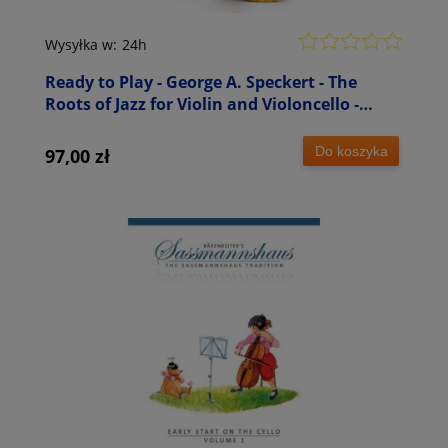
Wysyłka w:
24h
Ready to Play - George A. Speckert - The
Roots of Jazz for Violin and Violoncello -
duety na skrzypce i wiolonczelę
Do koszyka
97,00 zł