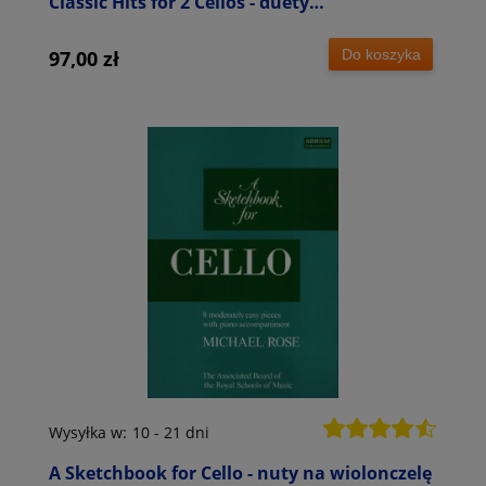
Classic Hits for 2 Cellos - duety
wiolonczelowe
Do koszyka
97,00 zł
Wysyłka w:
10 - 21 dni
A Sketchbook for Cello - nuty na wiolonczelę