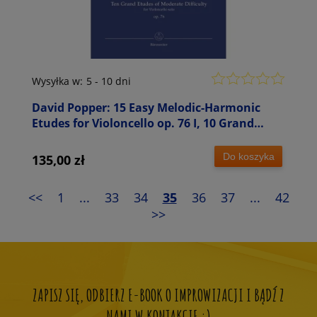
Wysyłka w:
5 - 10 dni
David Popper: 15 Easy Melodic-Harmonic
Etudes for Violoncello op. 76 I, 10 Grand
Etudes of Moderate Difficulty op. 76 - nuty
na wiolonczelę
Do koszyka
135,00 zł
<<
1
...
33
34
35
36
37
...
42
>>
ZAPISZ SIĘ, ODBIERZ E-BOOK O IMPROWIZACJI I BĄDŹ Z
NAMI W KONTAKCIE :)