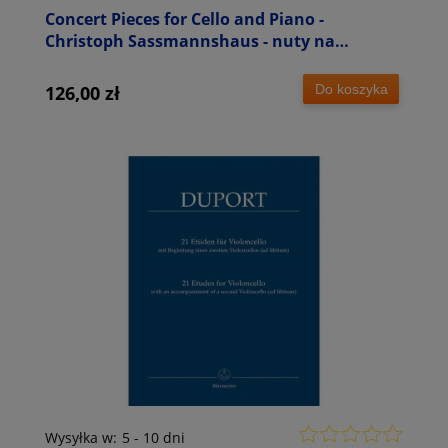
Concert Pieces for Cello and Piano -
Christoph Sassmannshaus - nuty na
wiolonczelę z fortepianem dla
początkujących
Do koszyka
126,00 zł
Wysyłka w:
5 - 10 dni