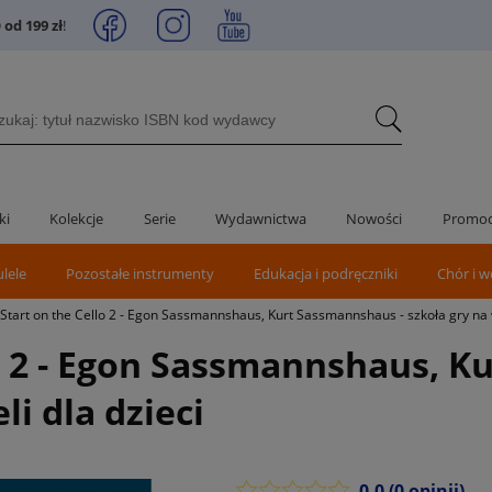
od 199 zł
!
ki
Kolekcje
Serie
Wydawnictwa
Nowości
Promoc
ulele
Pozostałe instrumenty
Edukacja i podręczniki
Chór i w
 Start on the Cello 2 - Egon Sassmannshaus, Kurt Sassmannshaus - szkoła gry na w
lo 2 - Egon Sassmannshaus, 
li dla dzieci
0.0
(0 opinii)