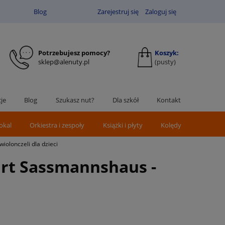
Blog
Zarejestruj się
Zaloguj się
Potrzebujesz pomocy?
Koszyk:
sklep@alenuty.pl
(pusty)
je
Blog
Szukasz nut?
Dla szkół
Kontakt
okal
Orkiestra i zespoły
Książki i płyty
Kolędy
iolonczeli dla dzieci
Kurt Sassmannshaus -