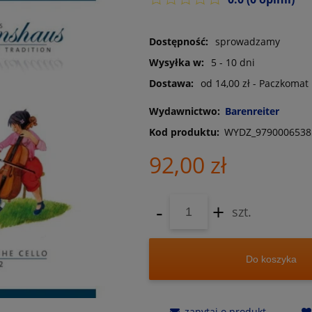
Dostępność:
sprowadzamy
Wysyłka w:
5 - 10 dni
Dostawa:
od 14,00 zł
- Paczkomat
Wydawnictwo:
Barenreiter
Kod produktu:
WYDZ_9790006538
92,00 zł
-
+
szt.
Do koszyka
zapytaj o produkt