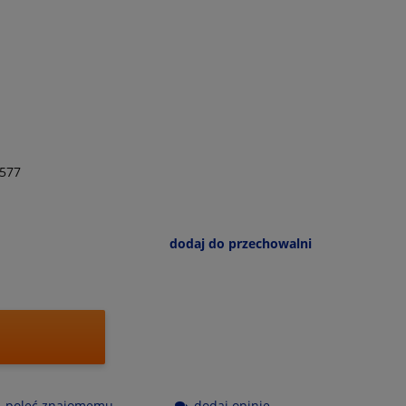
577
dodaj do przechowalni
poleć znajomemu
dodaj opinię