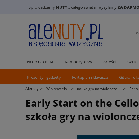
Sprowadzamy
NUTY
z całego świata i wysyłamy
ZA DARMO 
NUTY OD RĘKI
Kompozytorzy
Artyści
Gatun
Prezenty i gadżety
Fortepian i klawisze
Gitara i uk
>
>
>
Alenuty
Wiolonczela
nauka gry na wiolonczeli
Early
Early Start on the Cel
szkoła gry na wioloncze