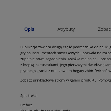
Opis
Atrybuty
Zobac
Publikacja zawiera drugą część podręcznika do nauki g
gry na instrumentach smyczkowych i pozwala na rozpo
zupełnie nowe zagadnienia. Książka ma na celu poszer
z kropką, szesnastkami, jego pierwszymi dwudźwiękam
płynnego grania z nut. Zawiera bogaty zbiór ćwiczeń w
Zobacz przykładowe strony w galerii produktu. Pomogą
Spis treści:
Preface
The Fourth Finger Is the Tonic