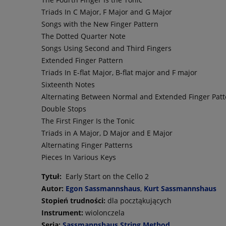
Triads In C Major, F Major and G Major
Songs with the New Finger Pattern
The Dotted Quarter Note
Songs Using Second and Third Fingers
Extended Finger Pattern
Triads In E-flat Major, B-flat major and F major
Sixteenth Notes
Alternating Between Normal and Extended Finger Patt
Double Stops
The First Finger Is the Tonic
Triads in A Major, D Major and E Major
Alternating Finger Patterns
Pieces In Various Keys
Tytuł:
Early Start on the Cello 2
Autor:
Egon Sassmannshaus
,
Kurt Sassmannshaus
Stopień trudności:
dla pocztąkujących
Instrument:
wiolonczela
Seria:
Sassmannshaus String Method