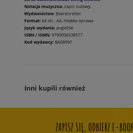
Notacja muzyczna:
zapis nutowy,
Wydawnictwo:
Baerenreiter
Format:
64 str., A4, miękka oprawa
Język wydania:
angielski
ISBN / ISMN:
9790006538577
Kod wydawcy:
BA08997
Inni kupili również
ZAPISZ SIĘ, ODBIERZ E-BO