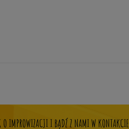
OK O IMPROWIZACJI I BĄDŹ Z NAMI W KONTAKCIE