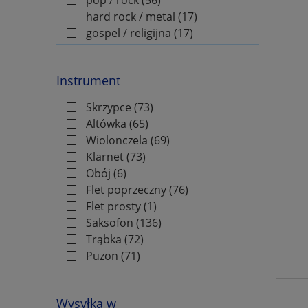
Easy Jazz Play-Along
hard rock / metal
(17)
Easy Piano Collection
gospel / religijna
(17)
Easy Piano Folios
Easy Piano Pieces and Dances
Instrument
Easy String Music
Skrzypce
(73)
Essential Elements 2000 for Band
Altówka
(65)
Wiolonczela
(69)
Essential Elements for Jazz
Klarnet
(73)
Ensemble
Obój
(6)
Essential Elements 2000 for
Flet poprzeczny
(76)
Flet prosty
(1)
Strings
Saksofon
(136)
Faber Music Piano Anthology
Trąbka
(72)
Faber Piano Adventures
Puzon
(71)
Waltornia (Róg)
(58)
Ferenc Liszt New Complete Critical
Ksylofon / Dzwonki / Marimba / Wibrafon
(
Edition
Wysyłka w