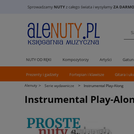
Sprowadzamy
NUTY
z całego świata i wysyłamy
ZA DARMO 
NUTY OD RĘKI
Kompozytorzy
Artyści
Gatun
Prezenty i gadżety
Fortepian i klawisze
Gitara i uk
>
>
Alenuty
Serie wydawnicze
Instrumental Play-Along
Instrumental Play-Alo