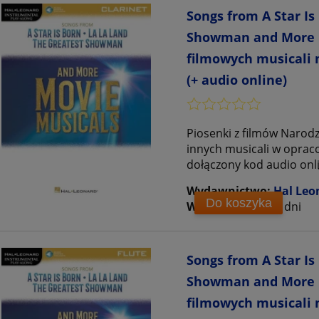
Songs from A Star Is
Showman and More Mo
filmowych musicali 
(+ audio online)
Piosenki z filmów Narodzi
innych musicali w opraco
dołączony kod audio onl
Wydawnictwo:
Hal Leo
Do koszyka
Wysyłka w:
5 - 10 dni
Songs from A Star Is
Showman and More Mo
filmowych musicali n