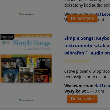
dołączony kod audio onl
Wydawnictwo:
Hal Leo
Do koszyka
Wysyłka w:
5 - 10 dni
Simple Songs: Keybo
instrumenty sztabko
wibrafon (+ audio on
Łatwe piosenki w oprac
perkusyjne, nuty dla poc
Wydawnictwo:
Hal Leo
Wysyłka w:
5 - 10 dni
Do koszyka