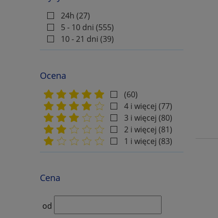
Fiddle Time
24h
(27)
Fiddler Collections
5 - 10 dni
(555)
Fiedel Max
10 - 21 dni
(39)
First 50
Flex-Band
Ocena
for Choirs Collections
(60)
for Classical Players
4 i więcej
(77)
Fortepian Melodia Akordy PVG
3 i więcej
(80)
2 i więcej
(81)
Funky Flute
1 i więcej
(83)
Gama i Pasażerowie
Gefallt Mir!
Cena
Get to Know Classical
Masterpieces
od
Gitara klasyczna fingerpicking z