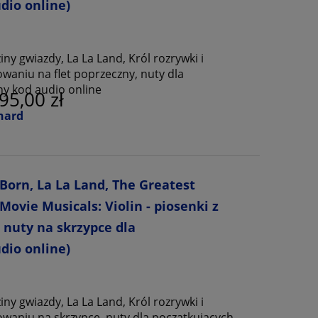
dio online)
ny gwiazdy, La La Land, Król rozrywki i
waniu na flet poprzeczny, nuty dla
ny kod audio online
95,00 zł
nard
 Born, La La Land, The Greatest
vie Musicals: Violin - piosenki z
 nuty na skrzypce dla
dio online)
ny gwiazdy, La La Land, Król rozrywki i
waniu na skrzypce, nuty dla początkujących,