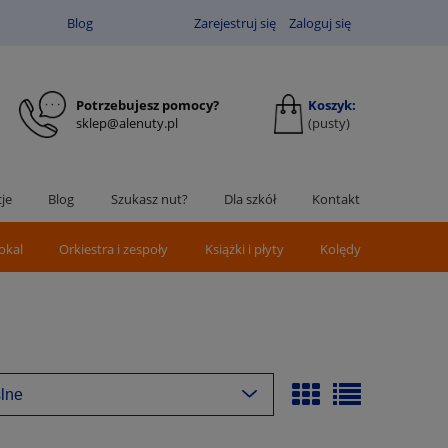
Blog
Zarejestruj się
Zaloguj się
Potrzebujesz pomocy?
Koszyk:
sklep@alenuty.pl
(pusty)
je
Blog
Szukasz nut?
Dla szkół
Kontakt
okal
Orkiestra i zespoły
Książki i płyty
Kolędy