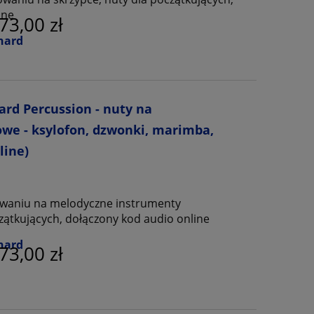
ine
73,00 zł
nard
ard Percussion - nuty na
we - ksylofon, dzwonki, marimba,
line)
owaniu na melodyczne instrumenty
zątkujących, dołączony kod audio online
nard
73,00 zł