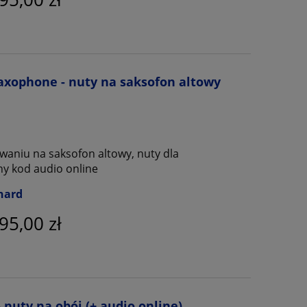
Saxophone - nuty na saksofon altowy
waniu na saksofon altowy, nuty dla
ny kod audio online
nard
95,00 zł
 nuty na obój (+ audio online)