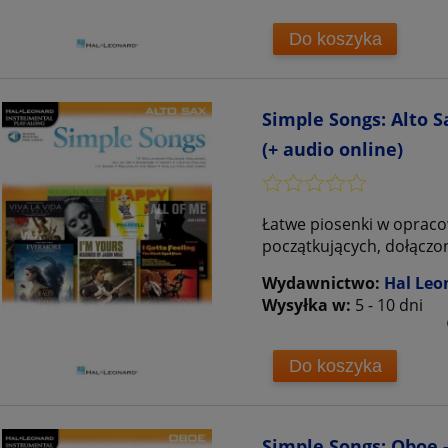
Do koszyka
Simple Songs: Alto 
(+ audio online)
Łatwe piosenki w opraco
początkujących, dołączo
Wydawnictwo:
Hal Leo
Wysyłka w:
5 - 10 dni
Do koszyka
3)
Simple Songs: Oboe -