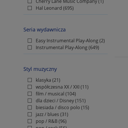
Cherry Lane Music Company
(1)
Dip In
Hal Leonard
(695)
Discovery Band
Discovery Plus Band
Seria wydawnicza
Disney's My First Songbook
Easy Instrumental Play-Along
(2)
Drum Play-Along
Instrumental Play-Along
(649)
Drum Trax
Duets for Fun
Dziecięca PWM
Styl muzyczny
E-Z Play Today
klasyka
(21)
Easier Piano Pieces
współczesna XX / XXI
(11)
film / musical
(104)
Easiest Keyboard Collection
dla dzieci / Disney
(151)
Easy Guitar with Notes & TAB
biesiada / disco polo
(15)
Easy Instrumental Duets
jazz / blues
(31)
pop / R&B
(96)
Easy Instrumental Play-Along
pop / rock
(56)