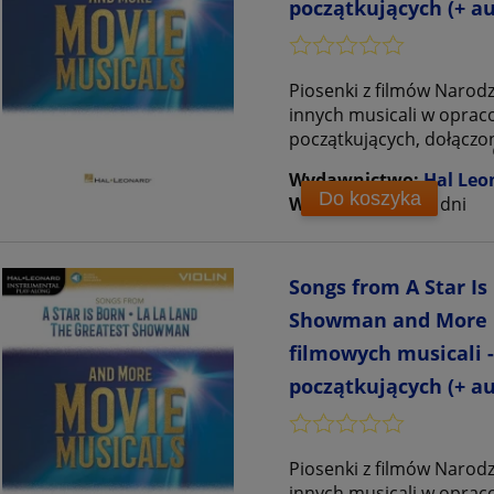
początkujących (+ au
Piosenki z filmów Narodzi
innych musicali w opraco
początkujących, dołączo
Wydawnictwo:
Hal Leo
Do koszyka
Wysyłka w:
5 - 10 dni
Songs from A Star Is
Showman and More Mo
filmowych musicali -
początkujących (+ au
Piosenki z filmów Narodzi
innych musicali w opraco