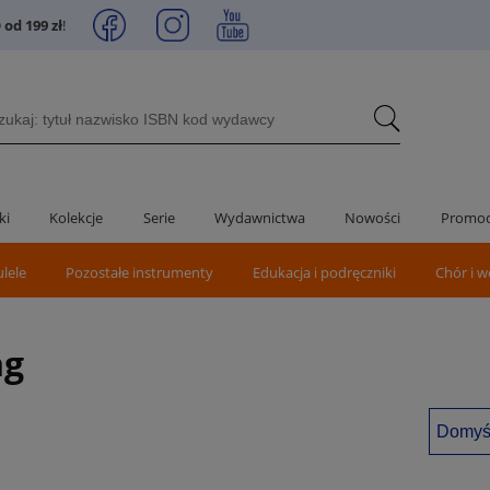
od 199 zł
!
ki
Kolekcje
Serie
Wydawnictwa
Nowości
Promoc
ulele
Pozostałe instrumenty
Edukacja i podręczniki
Chór i w
ng