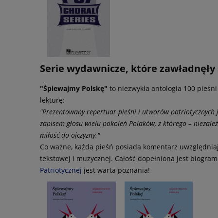
Serie wydawnicze, które zawładnęły
"Śpiewajmy Polskę"
to niezwykła antologia 100 pieśn
lekturę:
"Prezentowany repertuar pieśni i utworów patriotycznych je
zapisem głosu wielu pokoleń Polaków, z którego – niezale
miłość do ojczyzny."
Co ważne, każda pieśń posiada komentarz uwzględniają
tekstowej i muzycznej. Całość dopełniona jest biogra
Patriotycznej
jest warta poznania!