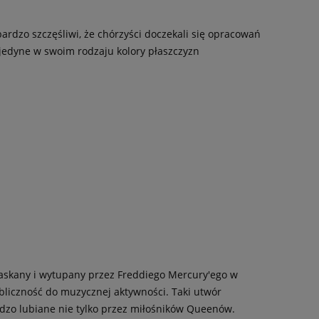
ardzo szczęśliwi, że chórzyści doczekali się opracowań
 jedyne w swoim rodzaju kolory płaszczyzn
klaskany i wytupany przez Freddiego Mercury'ego w
bliczność do muzycznej aktywności. Taki utwór
rdzo lubiane nie tylko przez miłośników Queenów.