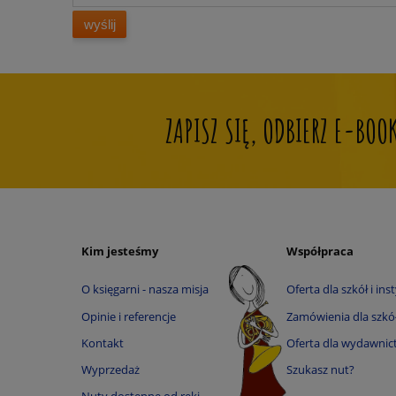
wyślij
ZAPISZ SIĘ, ODBIERZ E-BO
Kim jesteśmy
Współpraca
O księgarni - nasza misja
Oferta dla szkół i inst
Opinie i referencje
Zamówienia dla szkół 
Kontakt
Oferta dla wydawnic
Wyprzedaż
Szukasz nut?