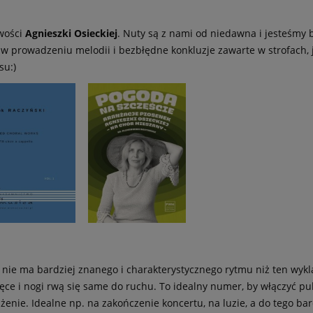
iwości
Agnieszki Osieckiej
. Nuty są z nami od niedawna i jesteśmy b
a w prowadzeniu melodii i bezbłędne konkluzje zawarte w strofach,
su:)
e nie ma bardziej znanego i charakterystycznego rytmu niż ten wy
ęce i nogi rwą się same do ruchu. To idealny numer, by włączyć pu
enie. Idealne np. na zakończenie koncertu, na luzie, a do tego ba