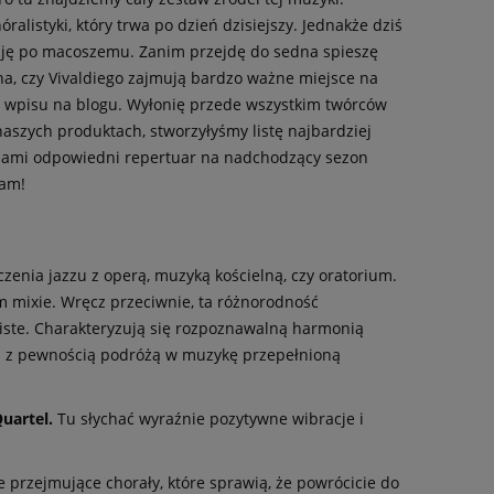
listyki, który trwa po dzień dzisiejszy. Jednakże dziś
tuję po macoszemu. Zanim przejdę do sedna spieszę
na, czy Vivaldiego zajmują bardzo ważne miejsce na
go wpisu na blogu. Wyłonię przede wszystkim twórców
aszych produktach, stworzyłyśmy listę najbardziej
 nami odpowiedni repertuar na nadchodzący sezon
zam!
zenia jazzu z operą, muzyką kościelną, czy oratorium.
ym mixie. Wręcz przeciwnie, ta różnorodność
iste. Charakteryzują się rozpoznawalną harmonią
ą z pewnością podróżą w muzykę przepełnioną
uartel.
Tu słychać wyraźnie pozytywne wibracje i
e przejmujące chorały, które sprawią, że powrócicie do