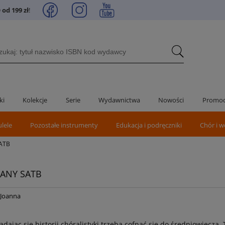
od 199 zł
!
ki
Kolekcje
Serie
Wydawnictwa
Nowości
Promoc
ulele
Pozostałe instrumenty
Edukacja i podręczniki
Chór i w
SATB
ZANY SATB
 Joanna
ądając się historii chóralistyki trzeba cofnąć się do średniowiecza.