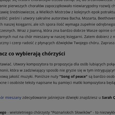
nie pierwszych chorałów zapoczątkowało niewiarygodny rozwój chóra
tawię średniowiecze, a Wielkich Mistrzów z kolejnych epok potrak
ślić: pieśni i utwory sakralne autorstwa Bacha, Mozarta, Beethove
ch naszej księgarni, ale ich spora ilość wymaga zupełnie odrębne
czesnych. Wraz z Joanną, która zna bardzo dobrze Wasze opinie o n
arnych nut na chór mieszany w naszej księgarni. Zatem dobierz z
tyczny i czerp radość z płynących dźwięków Twojego chóru. Zapras
cz co wybierają chórzyści
stawiać. Utwory kompozytora to propozycja dla osób lubiących połąc
onii, która w zadziwiający sposób nie gryzie się w tym intrygując
 nową jakość muzyki. Poniższe nuty
"Song of peace"
są bardzo osob
cne i osobiste teksty napisane ku pamięci matki kompozytora będ
hór mieszany
zdecydowanie jaśniejsze dźwięki znajdziesz u
Sarah Q
iego
- wieloletniego chórzysty "Poznańskich Słowików" - to niezwykl