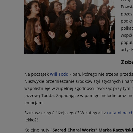
Powsta
pozos
podkre
półka
współ
popul
artys
Zoba
Na początek
Will Todd
- pan, którego nie trzeba przed
Niezwykłe przemieszanie środków stylistycznych i harm
współistnieje w zupełnej zgodności, tworząc przy tym
jazzową Todda. Zapadające w pamięć melodie oraz mo
emocjami.
Szukasz czegoś "lżejszego"? W kategorii z
nutami na c
lekkość.
Kolejne nuty
"Sacred Choral Works" Marka Raczyńsk