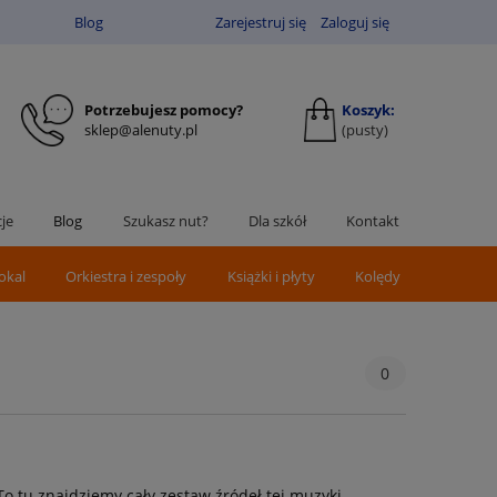
Blog
Zarejestruj się
Zaloguj się
Potrzebujesz pomocy?
Koszyk:
sklep@alenuty.pl
(pusty)
je
Blog
Szukasz nut?
Dla szkół
Kontakt
okal
Orkiestra i zespoły
Książki i płyty
Kolędy
0
 To tu znajdziemy cały zestaw źródeł tej muzyki.