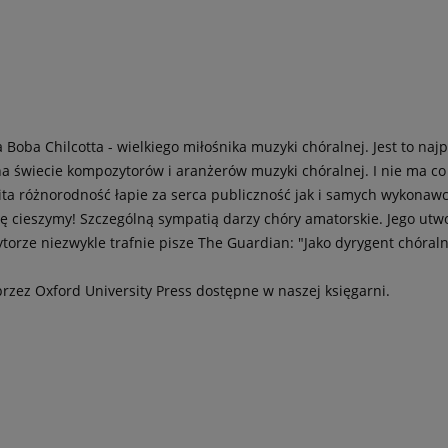
 Boba Chilcotta - wielkiego miłośnika muzyki chóralnej. Jest to naj
na świecie kompozytorów i aranżerów muzyki chóralnej. I nie ma co
ita różnorodność łapie za serca publiczność jak i samych wykona
ę cieszymy! Szczególną sympatią darzy chóry amatorskie. Jego utw
ze niezwykle trafnie pisze The Guardian: "Jako dyrygent chóralny
zez Oxford University Press dostępne w naszej księgarni.