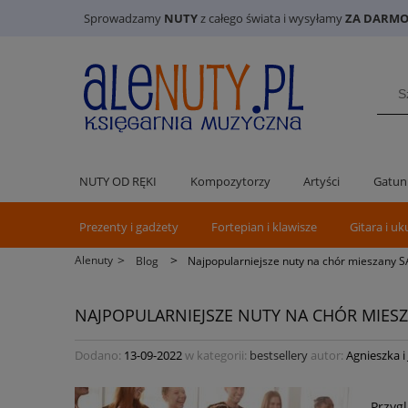
Sprowadzamy
NUTY
z całego świata i wysyłamy
ZA DARMO 
NUTY OD RĘKI
Kompozytorzy
Artyści
Gatun
Prezenty i gadżety
Fortepian i klawisze
Gitara i uk
>
>
Alenuty
Blog
Najpopularniejsze nuty na chór mieszany 
NAJPOPULARNIEJSZE NUTY NA CHÓR MIES
Dodano:
13-09-2022
w kategorii:
bestsellery
autor:
Agnieszka i
Przygl