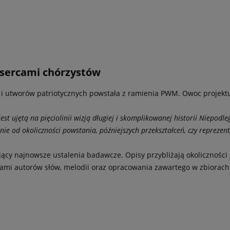
 sercami chórzystów
i i utworów patriotycznych powstała z ramienia PWM. Owoc projekt
st ujętą na pięciolinii wizją długiej i skomplikowanej historii Niepodle
żnie od okoliczności powstania, późniejszych przekształceń, czy reprez
cy najnowsze ustalenia badawcze. Opisy przybliżają okoliczności 
mami autorów słów, melodii oraz opracowania zawartego w zbiorach