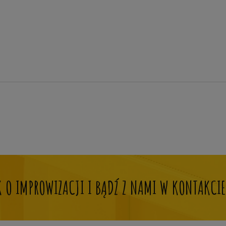
OK O IMPROWIZACJI I BĄDŹ Z NAMI W KONTAKCIE