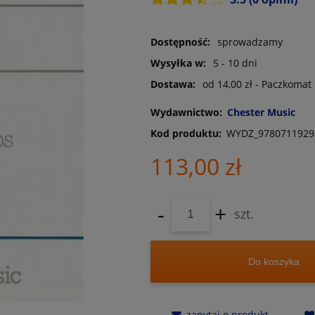
Dostępność:
sprowadzamy
Wysyłka w:
5 - 10 dni
Dostawa:
od 14,00 zł
- Paczkomat
Wydawnictwo:
Chester Music
Kod produktu:
WYDZ_9780711929
113,00 zł
-
+
szt.
Do koszyka
zapytaj o produkt