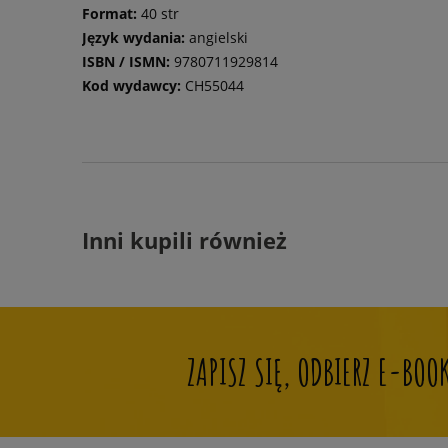
Format:
40 str
Język wydania:
angielski
ISBN / ISMN:
9780711929814
Kod wydawcy:
CH55044
Inni kupili również
ZAPISZ SIĘ, ODBIERZ E-BO