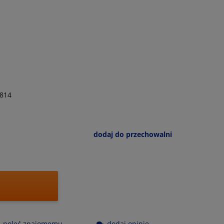
814
dodaj do przechowalni
poleć znajomemu
dodaj opinię