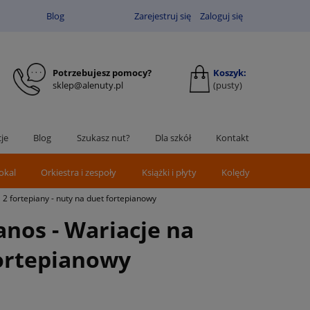
Blog
Zarejestruj się
Zaloguj się
Potrzebujesz pomocy?
Koszyk:
sklep@alenuty.pl
(pusty)
je
Blog
Szukasz nut?
Dla szkół
Kontakt
okal
Orkiestra i zespoły
Książki i płyty
Kolędy
 2 fortepiany - nuty na duet fortepianowy
anos - Wariacje na
fortepianowy