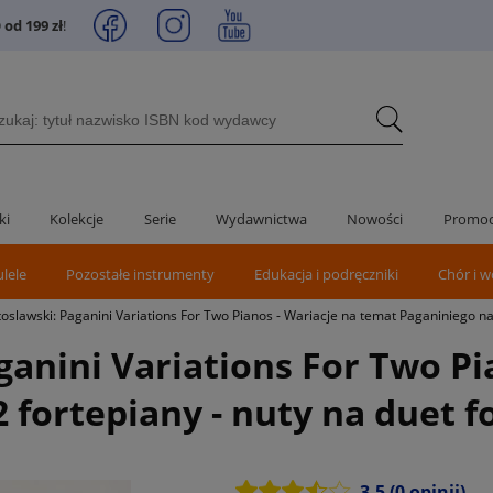
od 199 zł
!
ki
Kolekcje
Serie
Wydawnictwa
Nowości
Promoc
ulele
Pozostałe instrumenty
Edukacja i podręczniki
Chór i w
toslawski: Paganini Variations For Two Pianos - Wariacje na temat Paganiniego na
ganini Variations For Two Pi
 fortepiany - nuty na duet 
3.5
(0 opinii)