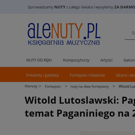
Sprowadzamy
NUTY
z całego świata i wysyłamy
ZA DARMO 
NUTY OD RĘKI
Kompozytorzy
Artyści
Gatun
Prezenty i gadżety
Fortepian i klawisze
Gitara i uk
>
>
>
Alenuty
Fortepian
nuty na dwa fortepiany
Witold Lu
Witold Lutoslawski: Pa
temat Paganiniego na 2