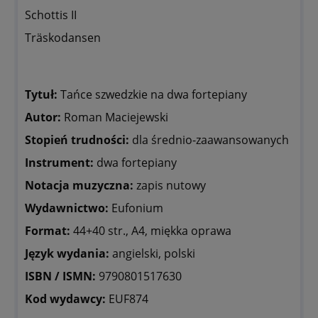
Schottis II
Träskodansen
Tytuł:
Tańce szwedzkie na dwa fortepiany
Autor:
Roman Maciejewski
Stopień trudności:
dla średnio-zaawansowanych
Instrument:
dwa fortepiany
Notacja muzyczna:
zapis nutowy
Wydawnictwo:
Eufonium
Format:
44+40 str., A4, miękka oprawa
Język wydania:
angielski, polski
ISBN / ISMN:
9790801517630
Kod wydawcy:
EUF874