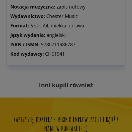
Notacja muzyczna:
zapis nutowy
Wydawnictwo:
Chester Music
Format:
6 str, A4, miękka oprawa
Język wydania:
angielski
ISBN / ISMN:
9780711986787
Kod wydawcy:
CH61941
Inni kupili również
ZAPISZ SIĘ, ODBIERZ E-BOOK O IMPROWIZACJI I BĄDŹ Z
NAMI W KONTAKCIE :)