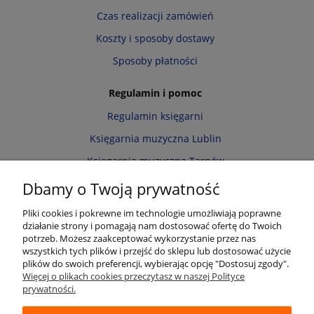
Czas realizacji zamówień
Koszty i sposoby dostawy
Sposoby płatności
Regulamin i pomoc
Regulamin księgarni
Księgarnia muzyczna Lublin
Księgarnia muzyczna Tarnów
Informacja o cookies
Dbamy o Twoją prywatność
Polityka prywatności
Pliki cookies i pokrewne im technologie umożliwiają poprawne
działanie strony i pomagają nam dostosować ofertę do Twoich
Zwroty i reklamacje
potrzeb. Możesz zaakceptować wykorzystanie przez nas
wszystkich tych plików i przejść do sklepu lub dostosować użycie
Moje konto
plików do swoich preferencji, wybierając opcję "Dostosuj zgody".
Więcej o plikach cookies przeczytasz w naszej Polityce
Twoje zamówienia
prywatności.
Przechowalnia