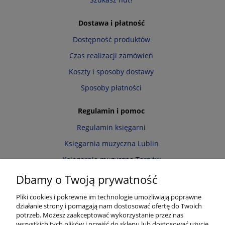
Dostawa i płatność
Dostępność produktów
Czas realizacji zamówień
Koszty i sposoby dostawy
Sposoby płatności
Regulamin i pomoc
Regulamin księgarni
Księgarnia muzyczna Lublin
Księgarnia muzyczna Tarnów
Informacja o cookies
Dbamy o Twoją prywatność
Polityka prywatności
Pliki cookies i pokrewne im technologie umożliwiają poprawne
działanie strony i pomagają nam dostosować ofertę do Twoich
Zwroty i reklamacje
potrzeb. Możesz zaakceptować wykorzystanie przez nas
wszystkich tych plików i przejść do sklepu lub dostosować użycie