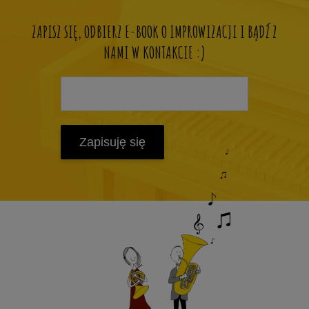
ZAPISZ SIĘ, ODBIERZ E-BOOK O IMPROWIZACJI I BĄDŹ Z
NAMI W KONTAKCIE :)
Zapisuję się