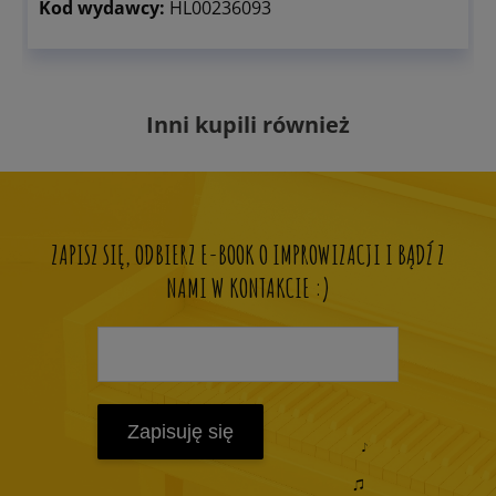
Kod wydawcy:
HL00236093
Inni kupili również
ZAPISZ SIĘ, ODBIERZ E-BOOK O IMPROWIZACJI I BĄDŹ Z
NAMI W KONTAKCIE :)
Zapisuję się