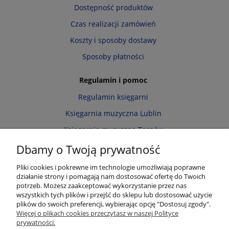
Dostępność produktów
Czas realizacji zamówień
Koszty i sposoby dostawy
Sposoby płatności
Regulamin i pomoc
Regulamin księgarni
Księgarnia muzyczna Lublin
Księgarnia muzyczna Tarnów
Informacja o cookies
Dbamy o Twoją prywatność
Polityka prywatności
Pliki cookies i pokrewne im technologie umożliwiają poprawne
działanie strony i pomagają nam dostosować ofertę do Twoich
Zwroty i reklamacje
potrzeb. Możesz zaakceptować wykorzystanie przez nas
wszystkich tych plików i przejść do sklepu lub dostosować użycie
Moje konto
plików do swoich preferencji, wybierając opcję "Dostosuj zgody".
Więcej o plikach cookies przeczytasz w naszej Polityce
Twoje zamówienia
prywatności.