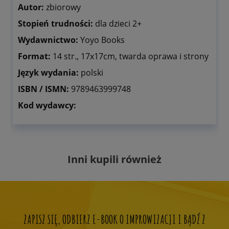
Autor:
zbiorowy
Stopień trudności:
dla dzieci 2+
Wydawnictwo:
Yoyo Books
Format:
14 str., 17x17cm, twarda oprawa i strony
Język wydania:
polski
ISBN / ISMN:
9789463999748
Kod wydawcy:
Inni kupili również
ZAPISZ SIĘ, ODBIERZ E-BOOK O IMPROWIZACJI I BĄDŹ Z