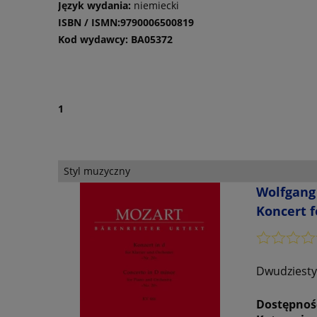
Język wydania:
niemiecki
ISBN / ISMN:
9790006500819
Kod wydawcy:
BA05372
1
Styl muzyczny
Wolfgang 
Koncert f
Dwudziesty
Dostępnoś