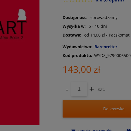
Dostępność:
sprowadzamy
Wysyłka w:
5 - 10 dni
Dostawa:
od 14,00 zł
- Paczkomat
Wydawnictwo:
Barenreiter
Kod produktu:
WYDZ_9790006500
143,00 zł
-
+
szt.
Do koszyka
zapytaj o produkt