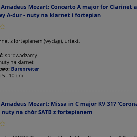
Amadeus Mozart: Concerto A major for Clarinet an
y A-dur - nuty na klarnet i fortepian
rnet z fortepianem (wyciąg), urtext.
ć:
sprowadzamy
nuty na klarnet
two:
Barenreiter
:
5 - 10 dni
Amadeus Mozart: Missa in C major KV 317 ‘Corona
 nuty na chór SATB z fortepianem