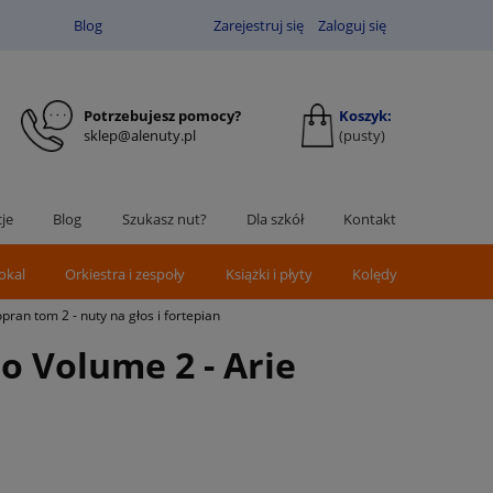
Blog
Zarejestruj się
Zaloguj się
Potrzebujesz pomocy?
Koszyk:
sklep@alenuty.pl
(pusty)
je
Blog
Szukasz nut?
Dla szkół
Kontakt
okal
Orkiestra i zespoły
Książki i płyty
Kolędy
an tom 2 - nuty na głos i fortepian
 Volume 2 - Arie