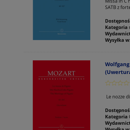
Missa in C
SATB z for
Dostępnoś
Kategoria
Wydawnic
Wysyłka w
Wolfgang 
(Uwertura
Le nozze di
Dostępnoś
Kategoria
Wydawnic
Wysyłka w