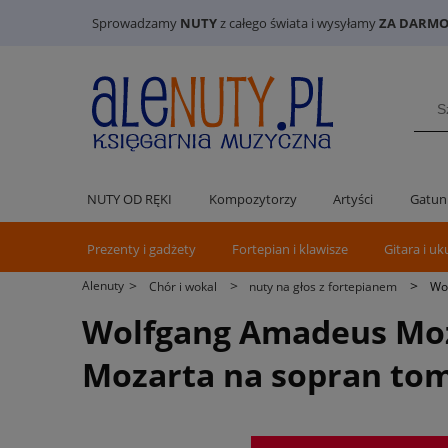
Sprowadzamy
NUTY
z całego świata i wysyłamy
ZA DARMO 
NUTY OD RĘKI
Kompozytorzy
Artyści
Gatun
Prezenty i gadżety
Fortepian i klawisze
Gitara i uk
>
>
>
Alenuty
Chór i wokal
nuty na głos z fortepianem
Wol
Wolfgang Amadeus Moza
Mozarta na sopran tom 