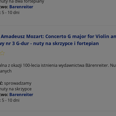
nuty na dwa fortepiany
two:
Barenreiter
:
5 - 10 dni
Amadeusz Mozart: Concerto G major for Violin and
y nr 3 G-dur - nuty na skrzypce i fortepian
lna z okazji 100-lecia istnienia wydawnictwa Bärenreiter. Nut
anych
ć:
sprowadzamy
nuty na skrzypce
two:
Barenreiter
:
5 - 10 dni