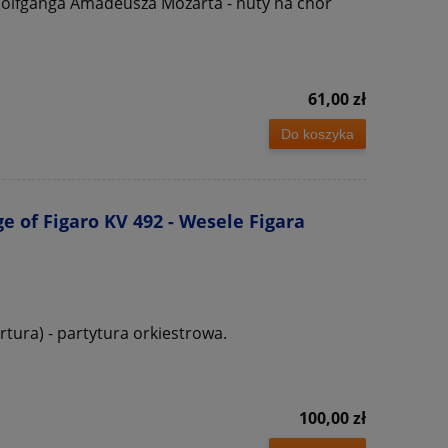
Wolfganga Amadeusza Mozarta - nuty na chór
61,00 zł
Do koszyka
e of Figaro KV 492 - Wesele Figara
rtura) - partytura orkiestrowa.
100,00 zł