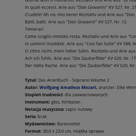
In quali eccessi. Arie aus "Don Giovanni" KV 527, Nr. 2
Crudele! Ah no, mio bene! Rezitativ und Arie aus "Don 
Batti, batti. Arie aus "Don Giovanni" KV 527, Nr. 12
Temerari
Come scoglio immoto resta. Rezitativ und Arie aus "Cosi
In uomini! Insoldati. Arie aus "Cosi fan tutte" KV 588, N
O zittre nicht, mein lieber Sohn. Rezitativ und Arie aus
Ach ich fühls. Arie aus "Die Zauberflöte" KV 620, Nr. 17
Der Hölle Rache. Arie aus "Die Zauberflöte" KV 620, Nr
Tytuł:
Das Arienbuch - Soprano Volume 2
Autor:
Wolfgang Amadeus Mozart
,
aranżer:
Eike Wer
Stopień trudności:
dla zaawansowanych
Instrument:
głos, fortepian
Notacja muzyczna:
zapis nutowy
Seria:
brak
Wydawnictwo:
Barenreiter
Format:
30,0 x 23,0 cm, miękka oprawa