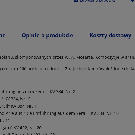
ne
Opinie o produkcie
Koszty dostawy
tepianu, skomponowanych przez W. A. Mozarta. Kompozycje w aran
 one określić poziom trudności. Znajdziesz tam również inne doda
führung aus dem Serail" KV 384, Nr. 8
l" KV 384, Nr. 6
rail" KV 384, Nr. 11
nd Arie aus "Die Entführung aus dem Serail" KV 384, Nr. 10
Nr. 11
igaro" KV 492, Nr. 20
ze di Figaro" KV 492, Nr. 28