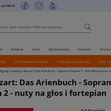
od 199 zł
!
ki
Kolekcje
Serie
Wydawnictwa
Nowości
Promoc
ulele
Pozostałe instrumenty
Edukacja i podręczniki
Chór i w
fgang Amadeus Mozart: Das Arienbuch - Soprano Volume 2 - Arie Mozarta na sopr
rt: Das Arienbuch - Soprano
2 - nuty na głos i fortepian
0.0
(0 opinii)