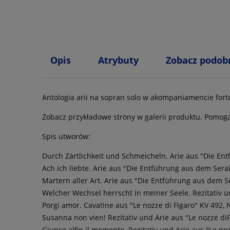
Opis
Atrybuty
Zobacz podob
Antologia arii na sopran solo w akompaniamencie for
Zobacz przykładowe strony w galerii produktu. Pomogą
Spis utworów:
Durch Zärtlichkeit und Schmeicheln. Arie aus "Die Ent
Ach ich liebte. Arie aus "Die Entführung aus dem Serai
Martern aller Art. Arie aus "Die Entführung aus dem Se
Welcher Wechsel herrscht in meiner Seele. Rezitativ u
Porgi amor. Cavatine aus "Le nozze di Figaro" KV 492, 
Susanna non vien! Rezitativ und Arie aus "Le nozze diF
Giunse alfin il momento. Rezitativ und Arie aus "Le noz