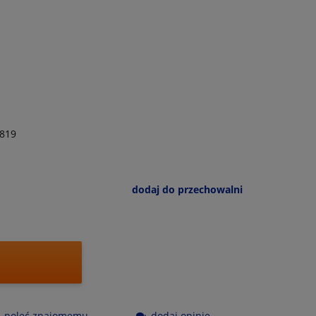
819
dodaj do przechowalni
poleć znajomemu
dodaj opinię