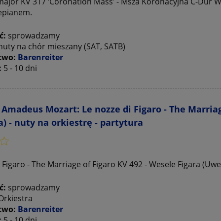
 major KV 317 ‘Coronation Mass’ - Msza Koronacyjna C-Dur 
tepianem.
ć:
sprowadzamy
nuty na chór mieszany (SAT, SATB)
two:
Barenreiter
:
5 - 10 dni
Amadeus Mozart: Le nozze di Figaro - The Marriag
) - nuty na orkiestrę - partytura
 Figaro - The Marriage of Figaro KV 492 - Wesele Figara (Uwe
ć:
sprowadzamy
Orkiestra
two:
Barenreiter
:
5 - 10 dni