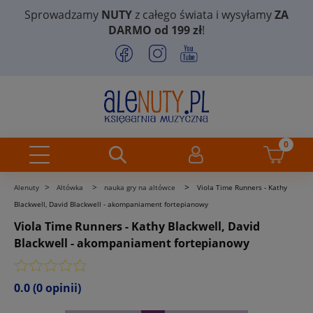
Sprowadzamy
NUTY
z całego świata i wysyłamy
ZA
DARMO od 199 zł
!
>
>
>
Alenuty
Altówka
nauka gry na altówce
Viola Time Runners - Kathy
Blackwell, David Blackwell - akompaniament fortepianowy
Viola Time Runners - Kathy Blackwell, David
Blackwell - akompaniament fortepianowy
0.0
(0 opinii)