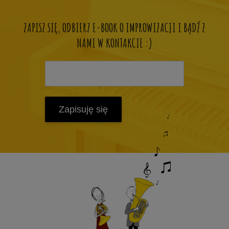
ZAPISZ SIĘ, ODBIERZ E-BOOK O IMPROWIZACJI I BĄDŹ Z
NAMI W KONTAKCIE :)
Zapisuję się