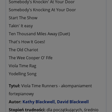
Somebody's Knockin' At Your Door
Somebody's Knocking At Your Door
Start The Show
Takin' It easy
Ten Thousand Miles Away (Duet)
That's How It Goes!
The Old Chariot
The Wee Cooper O' Fife
Viola Time Rag
Yodelling Song
Tytuł:
Viola Time Runners - akompaniament
fortepianowy
Autor:
Kathy Blackwell, David Blackwell
Stopień trudności:
dla początkujących, średnio