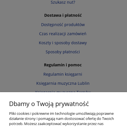
Szukasz nut?
Dostawa i płatność
Dostępność produktów
Czas realizacji zamówień
Koszty i sposoby dostawy
Sposoby płatności
Regulamin i pomoc
Regulamin księgarni
Księgarnia muzyczna Lublin
Księgarnia muzyczna Tarnów
Informacja o cookies
Dbamy o Twoją prywatność
Polityka prywatności
Pliki cookies i pokrewne im technologie umożliwiają poprawne
działanie strony i pomagają nam dostosować ofertę do Twoich
Zwroty i reklamacje
potrzeb. Możesz zaakceptować wykorzystanie przez nas