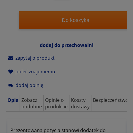
Do koszyka
dodaj do przechowalni
zapytaj o produkt
poleć znajomemu
dodaj opinię
Opis
Zobacz
Opinie o
Koszty
Bezpieczeństwo
podobne
produkcie
dostawy
Prezentowana pozycja stanowi dodatek do