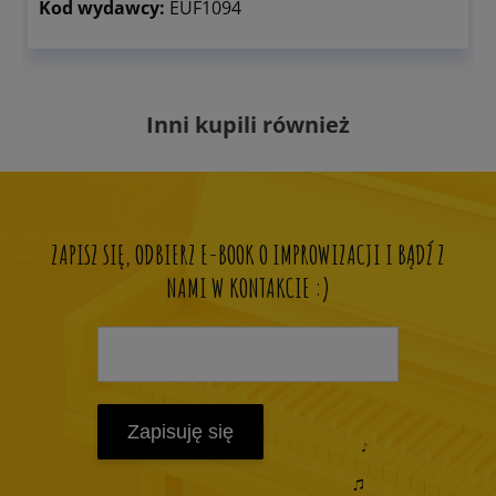
Kod wydawcy:
EUF1094
Inni kupili również
ZAPISZ SIĘ, ODBIERZ E-BOOK O IMPROWIZACJI I BĄDŹ Z
NAMI W KONTAKCIE :)
Zapisuję się