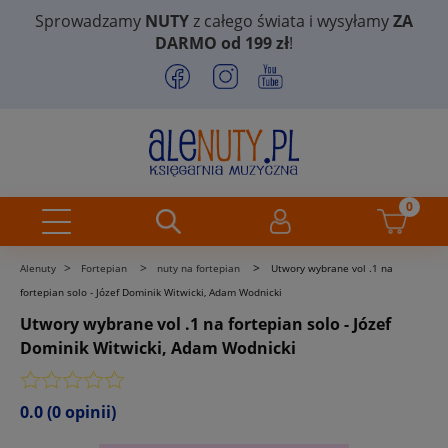
Sprowadzamy
NUTY
z całego świata i wysyłamy
ZA
DARMO od 199 zł
!
>
>
>
Alenuty
Fortepian
nuty na fortepian
Utwory wybrane vol .1 na
fortepian solo - Józef Dominik Witwicki, Adam Wodnicki
Utwory wybrane vol .1 na fortepian solo - Józef
Dominik Witwicki, Adam Wodnicki
0.0
(0 opinii)