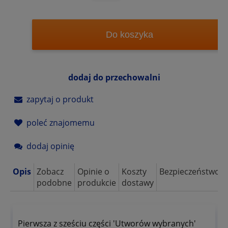
Do koszyka
dodaj do przechowalni
zapytaj o produkt
poleć znajomemu
dodaj opinię
Opis
Zobacz
Opinie o
Koszty
Bezpieczeństwo
podobne
produkcie
dostawy
Pierwsza z sześciu części 'Utworów wybranych'