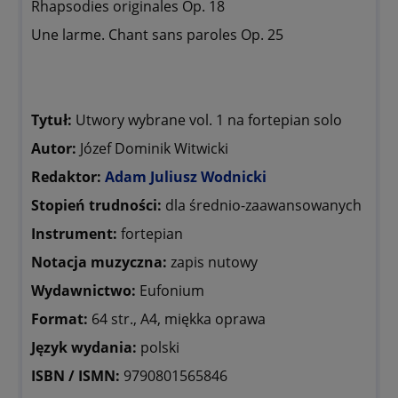
Rhapsodies originales Op. 18
Une larme. Chant sans paroles Op. 25
Tytuł:
Utwory wybrane vol. 1 na fortepian solo
Autor:
Józef Dominik Witwicki
Redaktor:
Adam Juliusz Wodnicki
Stopień trudności:
dla średnio-zaawansowanych
Instrument:
fortepian
Notacja muzyczna:
zapis nutowy
Wydawnictwo:
Eufonium
Format:
64 str., A4, miękka oprawa
Język wydania:
polski
ISBN / ISMN:
9790801565846