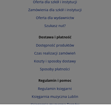
Oferta dla szkół i instytucji
Zamówienia dla szkół i instytucji
Oferta dla wydawnictw
Szukasz nut?
Dostawa i płatność
Dostępność produktów
Czas realizacji zamówień
Koszty i sposoby dostawy
Sposoby płatności
Regulamin i pomoc
Regulamin księgarni
Księgarnia muzyczna Lublin
Księgarnia muzyczna Tarnów