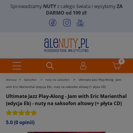
Sprowadzamy
NUTY
z całego świata i wysyłamy
ZA
DARMO od 199 zł
!
>
>
>
Alenuty
Saksofon
nuty na saksofon
Ultimate Jazz Play-Along - Jam
with Eric Marienthal (edycja Eb) - nuty na saksofon altowy (+ płyta CD)
Ultimate Jazz Play-Along - Jam with Eric Marienthal
(edycja Eb) - nuty na saksofon altowy (+ płyta CD)
5.0
(0 opinii)