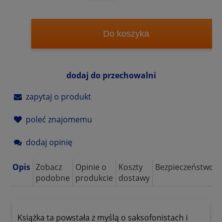
Do koszyka
dodaj do przechowalni
zapytaj o produkt
poleć znajomemu
dodaj opinię
Opis
Zobacz
Opinie o
Koszty
Bezpieczeństwo
podobne
produkcie
dostawy
Książka ta powstała z myślą o saksofonistach i