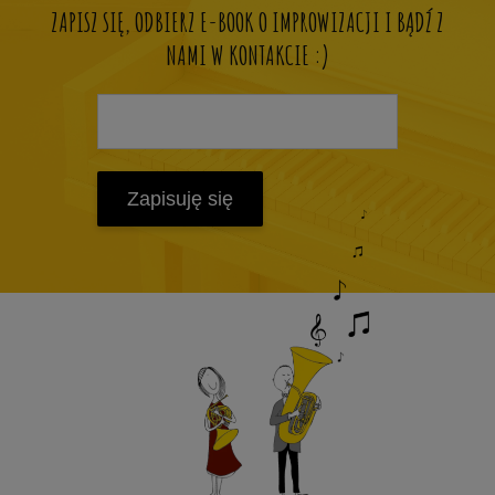
ZAPISZ SIĘ, ODBIERZ E-BOOK O IMPROWIZACJI I BĄDŹ Z
NAMI W KONTAKCIE :)
Zapisuję się