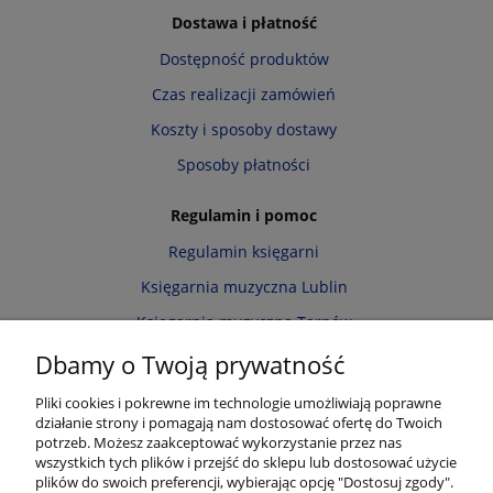
Dostawa i płatność
Dostępność produktów
Czas realizacji zamówień
Koszty i sposoby dostawy
Sposoby płatności
Regulamin i pomoc
Regulamin księgarni
Księgarnia muzyczna Lublin
Księgarnia muzyczna Tarnów
Informacja o cookies
Dbamy o Twoją prywatność
Polityka prywatności
Pliki cookies i pokrewne im technologie umożliwiają poprawne
działanie strony i pomagają nam dostosować ofertę do Twoich
Zwroty i reklamacje
potrzeb. Możesz zaakceptować wykorzystanie przez nas
wszystkich tych plików i przejść do sklepu lub dostosować użycie
Moje konto
plików do swoich preferencji, wybierając opcję "Dostosuj zgody".