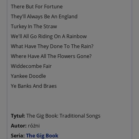
There But For Fortune
They'll Always Be An England
Turkey In The Straw
We'll All Go Riding On A Rainbow
What Have They Done To The Rain?
Where Have All The Flowers Gone?
Widdecombe Fair
Yankee Doodle
Ye Banks And Braes
Tytuł:
The Gig Book: Traditional Songs
Autor:
różni
Seria:
The Gig Book