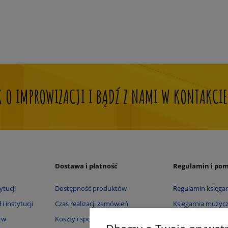
OK O IMPROWIZACJI I BĄDŹ Z NAMI W KONTAKCIE
Dostawa i płatność
Regulamin i po
ytucji
Dostępność produktów
Regulamin księgar
i instytucji
Czas realizacji zamówień
Księgarnia muzycz
tw
Koszty i sposoby dostawy
Księgarnia muzyc