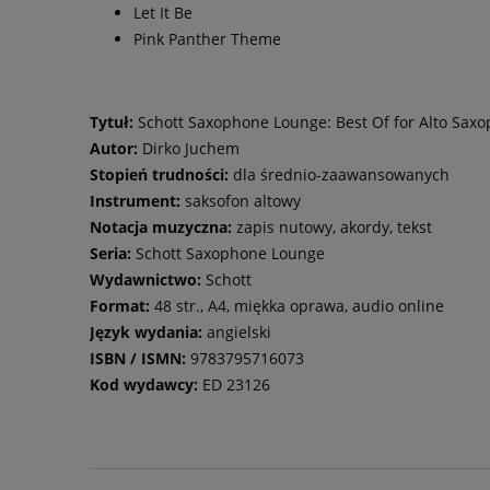
Let It Be
Pink Panther Theme
Tytuł:
Schott Saxophone Lounge: Best Of for Alto Sax
Autor:
Dirko Juchem
Stopień trudności:
dla średnio-zaawansowanych
Instrument:
saksofon altowy
Notacja muzyczna:
zapis nutowy, akordy, tekst
Seria:
Schott Saxophone Lounge
Wydawnictwo:
Schott
Format:
48 str., A4, miękka oprawa, audio online
Język wydania:
angielski
ISBN / ISMN:
9783795716073
Kod wydawcy:
ED 23126