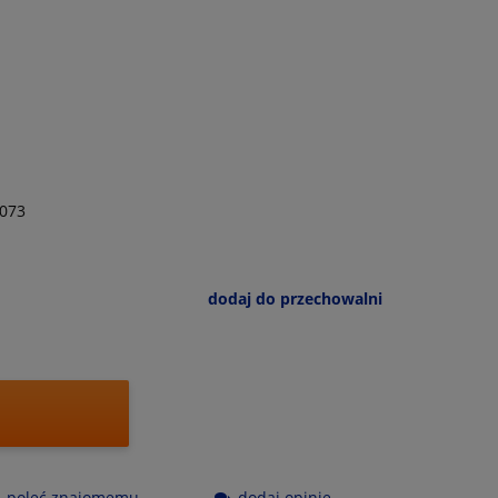
073
dodaj do przechowalni
poleć znajomemu
dodaj opinię