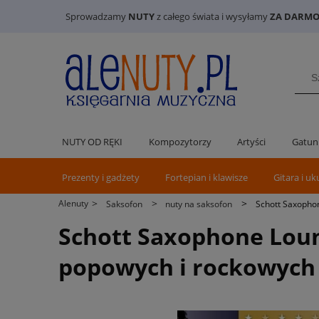
Sprowadzamy
NUTY
z całego świata i wysyłamy
ZA DARMO 
NUTY OD RĘKI
Kompozytorzy
Artyści
Gatun
Prezenty i gadżety
Fortepian i klawisze
Gitara i uk
>
>
>
Alenuty
Saksofon
nuty na saksofon
Schott Saxophon
Schott Saxophone Loung
popowych i rockowych n