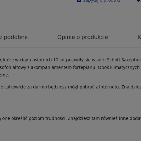
z podobne
Opinie o produkcie
K
które w ciągu ostatnich 10 lat pojawiły się w serii Schott Saxoph
ofon altowy z akompaniamentem fortepianu. Obok klimatycznych kla
heme.
óre całkowicie za darmo będziesz mógł pobrać z internetu. Znajdz
 one określić poziom trudności. Znajdziesz tam również inne doda