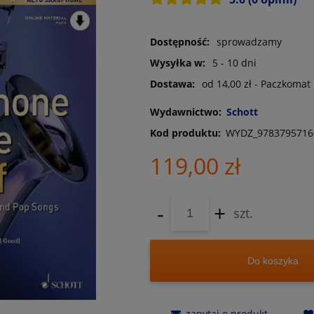
Dostępność:
sprowadzamy
Wysyłka w:
5 - 10 dni
Dostawa:
od 14,00 zł
- Paczkomat
Wydawnictwo:
Schott
Kod produktu:
WYDZ_9783795716
119,00 zł
-
+
szt.
Do koszyka
zapytaj o produkt