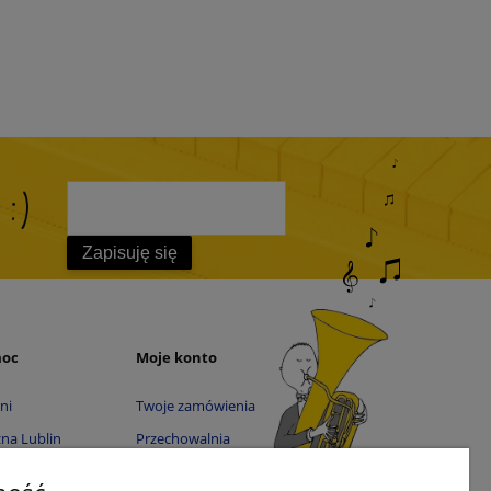
 :)
Zapisuję się
moc
Moje konto
ni
Twoje zamówienia
na Lublin
Przechowalnia
zna Tarnów
Ustawienia konta