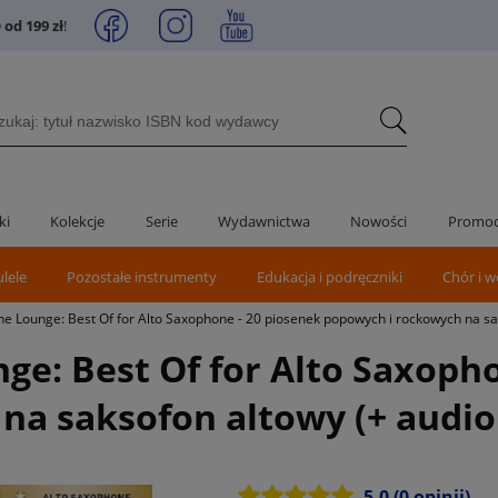
od 199 zł
!
ki
Kolekcje
Serie
Wydawnictwa
Nowości
Promoc
ulele
Pozostałe instrumenty
Edukacja i podręczniki
Chór i w
e Lounge: Best Of for Alto Saxophone - 20 piosenek popowych i rockowych na sak
e: Best Of for Alto Saxopho
a saksofon altowy (+ audio 
5.0
(0 opinii)