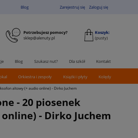
Blog
Zarejestruj się
Zaloguj się
Potrzebujesz pomocy?
Koszyk:
sklep@alenuty.pl
(pusty)
je
Blog
Szukasz nut?
Dla szkół
Kontakt
okal
Orkiestra i zespoły
Książki i płyty
Kolędy
sofon altowy (+ audio online) - Dirko Juchem
ne - 20 piosenek
online) - Dirko Juchem