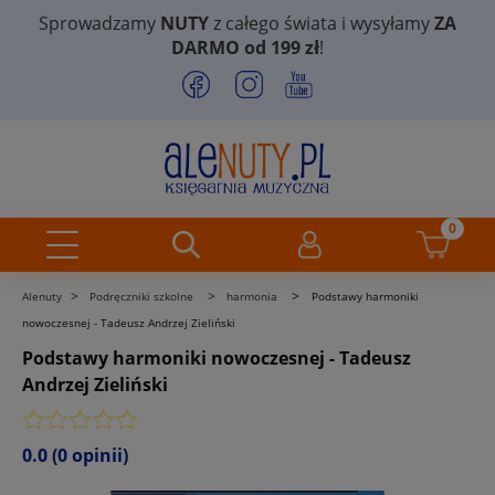
Sprowadzamy
NUTY
z całego świata i wysyłamy
ZA
DARMO od 199 zł
!
>
>
>
Alenuty
Podręczniki szkolne
harmonia
Podstawy harmoniki
nowoczesnej - Tadeusz Andrzej Zieliński
Podstawy harmoniki nowoczesnej - Tadeusz
Andrzej Zieliński
0.0
(0 opinii)