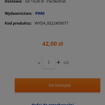
Dostawa:
od 14,00 zł
- Paczkomat
Wydawnictwo:
PWM
Kod produktu:
WYDA_8322409077
42,00 zł
-
+
szt.
Do koszyka
dodaj do przechowalni