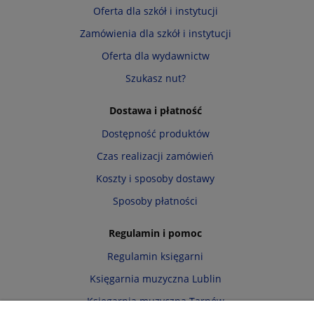
Oferta dla szkół i instytucji
Zamówienia dla szkół i instytucji
Oferta dla wydawnictw
Szukasz nut?
Dostawa i płatność
Dostępność produktów
Czas realizacji zamówień
Koszty i sposoby dostawy
Sposoby płatności
Regulamin i pomoc
Regulamin księgarni
Księgarnia muzyczna Lublin
Księgarnia muzyczna Tarnów