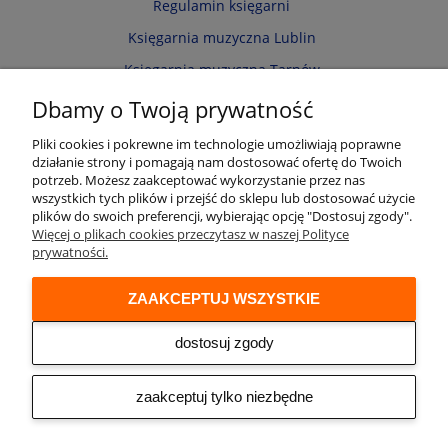
Regulamin księgarni
Księgarnia muzyczna Lublin
Księgarnia muzyczna Tarnów
Informacja o cookies
Dbamy o Twoją prywatność
Polityka prywatności
Pliki cookies i pokrewne im technologie umożliwiają poprawne
działanie strony i pomagają nam dostosować ofertę do Twoich
Zwroty i reklamacje
potrzeb. Możesz zaakceptować wykorzystanie przez nas
wszystkich tych plików i przejść do sklepu lub dostosować użycie
Moje konto
plików do swoich preferencji, wybierając opcję "Dostosuj zgody".
Więcej o plikach cookies przeczytasz w naszej Polityce
Twoje zamówienia
prywatności.
Przechowalnia
ZAAKCEPTUJ WSZYSTKIE
Ustawienia konta
Audio online
dostosuj zgody
© 2026 Księgarnia muzyczna Alenuty.pl
prowadzona przez firmę Arwena S.C. os. Zwycięstwa 2/88 61-643 Poznań
zaakceptuj tylko niezbędne
NIP: 9721153508 REGON: 300533951
Sklep internetowy Shoper
| Made by
Netplace - we create your
Premium
webplace