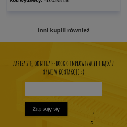
Kod wydawcy:
HL00398136
Inni kupili również
ZAPISZ SIĘ, ODBIERZ E-BOOK O IMPROWIZACJI I BĄDŹ Z
NAMI W KONTAKCIE :)
Zapisuję się