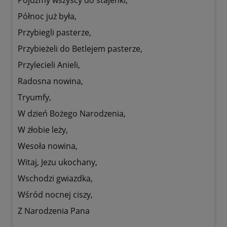
Pójdźmy wszyscy do stajenki,
Północ już była,
Przybiegli pasterze,
Przybieżeli do Betlejem pasterze,
Przylecieli Anieli,
Radosna nowina,
Tryumfy,
W dzień Bożego Narodzenia,
W żłobie leży,
Wesoła nowina,
Witaj, Jezu ukochany,
Wschodzi gwiazdka,
Wśród nocnej ciszy,
Z Narodzenia Pana