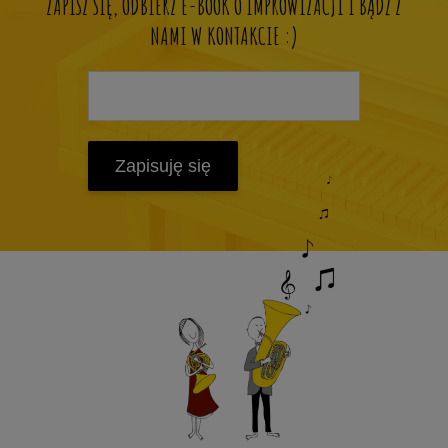
ZAPISZ SIĘ, ODBIERZ E-BOOK O IMPROWIZACJI I BĄDŹ Z
NAMI W KONTAKCIE :)
Zapisuję się