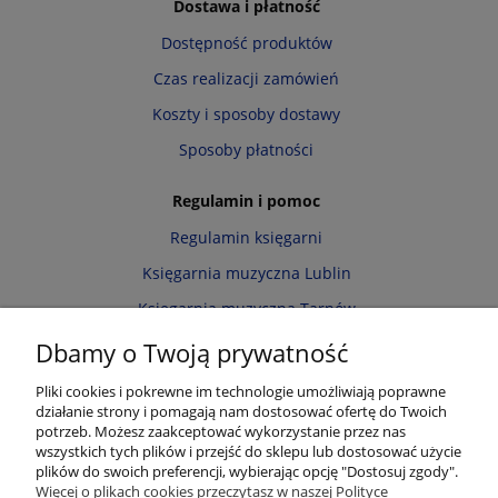
Dostawa i płatność
Dostępność produktów
Czas realizacji zamówień
Koszty i sposoby dostawy
Sposoby płatności
Regulamin i pomoc
Regulamin księgarni
Księgarnia muzyczna Lublin
Księgarnia muzyczna Tarnów
Informacja o cookies
Dbamy o Twoją prywatność
Polityka prywatności
Pliki cookies i pokrewne im technologie umożliwiają poprawne
działanie strony i pomagają nam dostosować ofertę do Twoich
Zwroty i reklamacje
potrzeb. Możesz zaakceptować wykorzystanie przez nas
wszystkich tych plików i przejść do sklepu lub dostosować użycie
Moje konto
plików do swoich preferencji, wybierając opcję "Dostosuj zgody".
Więcej o plikach cookies przeczytasz w naszej Polityce