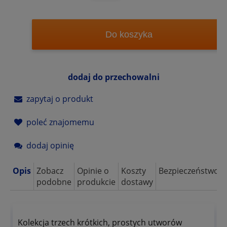
Do koszyka
dodaj do przechowalni
zapytaj o produkt
poleć znajomemu
dodaj opinię
Opis
Zobacz
Opinie o
Koszty
Bezpieczeństwo
podobne
produkcie
dostawy
Kolekcja trzech krótkich, prostych utworów