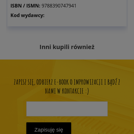
ISBN / ISMN:
9788390747941
Kod wydawcy:
Inni kupili również
ZAPISZ SIĘ, ODBIERZ E-BOOK O IMPROWIZACJI I BĄDŹ Z
NAMI W KONTAKCIE :)
Zapisuję się