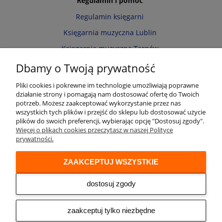
Regulamin i pomoc
Regulamin księgarni
Księgarnia muzyczna Lublin
Księgarnia muzyczna Tarnów
Informacja o cookies
Dbamy o Twoją prywatność
Polityka prywatności
Pliki cookies i pokrewne im technologie umożliwiają poprawne
działanie strony i pomagają nam dostosować ofertę do Twoich
Zwroty i reklamacje
potrzeb. Możesz zaakceptować wykorzystanie przez nas
wszystkich tych plików i przejść do sklepu lub dostosować użycie
Moje konto
plików do swoich preferencji, wybierając opcję "Dostosuj zgody".
Więcej o plikach cookies przeczytasz w naszej Polityce
Twoje zamówienia
prywatności.
Przechowalnia
ZAAKCEPTUJ WSZYSTKIE
Ustawienia konta
Audio online
dostosuj zgody
© 2026 Księgarnia muzyczna Alenuty.pl
prowadzona przez firmę Arwena S.C. os. Zwycięstwa 2/88 61-643 Poznań
zaakceptuj tylko niezbędne
NIP: 9721153508 REGON: 300533951