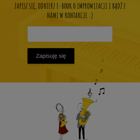
ZAPISZ SIĘ, ODBIERZ E-BOOK O IMPROWIZACJI I BĄDŹ Z
NAMI W KONTAKCIE :)
Zapisuję się