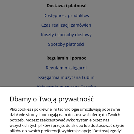
Dostawa i płatność
Dostępność produktów
Czas realizacji zamówień
Koszty i sposoby dostawy
Sposoby płatności
Regulamin i pomoc
Regulamin księgarni
Księgarnia muzyczna Lublin
Księgarnia muzyczna Tarnów
Informacja o cookies
Dbamy o Twoją prywatność
Polityka prywatności
Pliki cookies i pokrewne im technologie umożliwiają poprawne
działanie strony i pomagają nam dostosować ofertę do Twoich
Zwroty i reklamacje
potrzeb. Możesz zaakceptować wykorzystanie przez nas
wszystkich tych plików i przejść do sklepu lub dostosować użycie
Moje konto
plików do swoich preferencji, wybierając opcję "Dostosuj zgody".