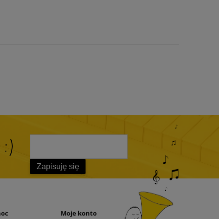
 :)
Zapisuję się
moc
Moje konto