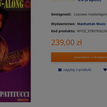
Dostępność:
czasowo niedostępn
Wydawnictwo:
Manhattan Music 
Kod produktu:
WYDZ_9780769226
239,00 zł
powiadom o dostępno
zapytaj o produkt