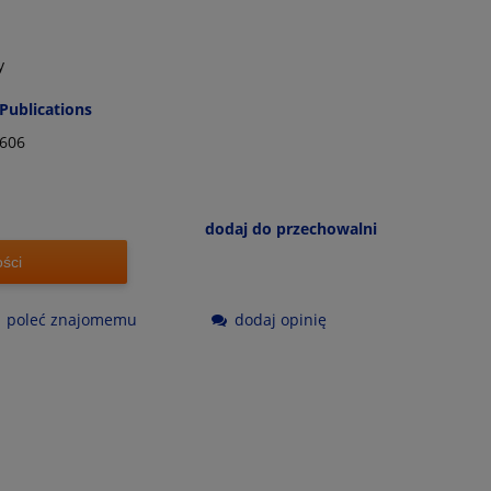
y
Publications
606
dodaj do przechowalni
ści
poleć znajomemu
dodaj opinię