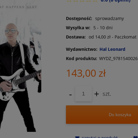
Dostępność:
sprowadzamy
Wysyłka w:
5 - 10 dni
Dostawa:
od 14,00 zł
- Paczkomat
Wydawnictwo:
Hal Leonard
Kod produktu:
WYDZ_9781540026
143,00 zł
-
+
szt.
Do koszyka
zapytaj o produkt