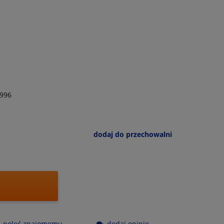
996
dodaj do przechowalni
poleć znajomemu
dodaj opinię