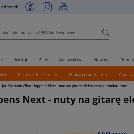
od 199 zł
!
ki
Kolekcje
Serie
Wydawnictwa
Nowości
Promoc
ulele
Pozostałe instrumenty
Edukacja i podręczniki
Chór i w
Joe Satriani: What Happens Next - nuty na gitarę elektryczną z tabulaturami
pens Next - nuty na gitarę el
0.0
(0 opinii)