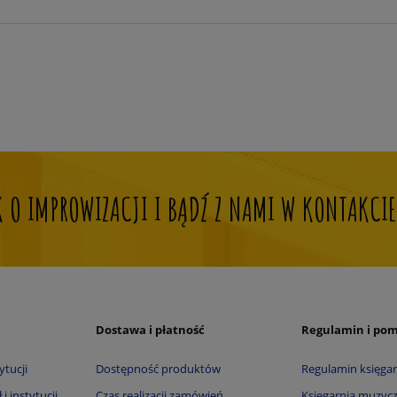
OK O IMPROWIZACJI I BĄDŹ Z NAMI W KONTAKCIE
Dostawa i płatność
Regulamin i po
ytucji
Dostępność produktów
Regulamin księgar
i instytucji
Czas realizacji zamówień
Księgarnia muzycz