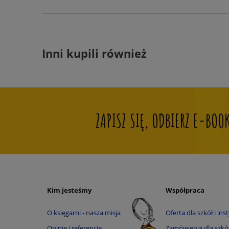
Inni kupili również
ZAPISZ SIĘ, ODBIERZ E-BO
Kim jesteśmy
Współpraca
O księgarni - nasza misja
Oferta dla szkół i inst
Opinie i referencje
Zamówienia dla szkół 