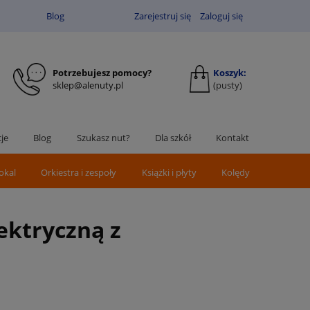
Blog
Zarejestruj się
Zaloguj się
Potrzebujesz pomocy?
Koszyk:
sklep@alenuty.pl
(pusty)
je
Blog
Szukasz nut?
Dla szkół
Kontakt
okal
Orkiestra i zespoły
Książki i płyty
Kolędy
ektryczną z