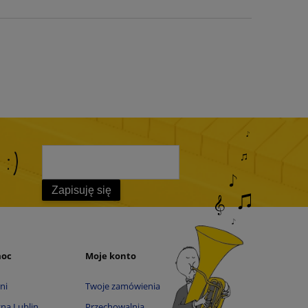
 :)
Zapisuję się
moc
Moje konto
ni
Twoje zamówienia
na Lublin
Przechowalnia