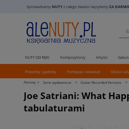
Sprowadzamy
NUTY
z całego świata i wysyłamy
ZA DARMO 
NUTY OD RĘKI
Kompozytorzy
Artyści
Gatun
Prezenty i gadżety
Fortepian i klawisze
Gitara i uk
>
>
>
Alenuty
Serie wydawnicze
Guitar Recorded Versions
Joe Satriani: What Hap
tabulaturami