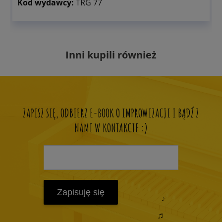
Kod wydawcy:
TRG 77
Inni kupili również
ZAPISZ SIĘ, ODBIERZ E-BOOK O IMPROWIZACJI I BĄDŹ Z
NAMI W KONTAKCIE :)
Zapisuję się