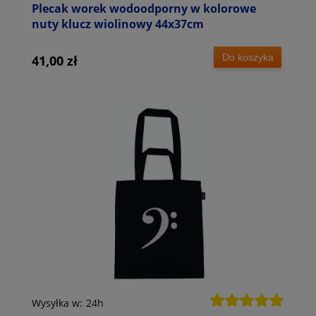
Plecak worek wodoodporny w kolorowe
nuty klucz wiolinowy 44x37cm
Do koszyka
41,00 zł
Wysyłka w:
24h