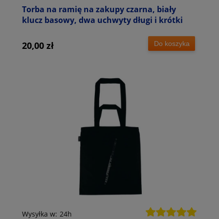
Torba na ramię na zakupy czarna, biały
klucz basowy, dwa uchwyty długi i krótki
Do koszyka
20,00 zł
Wysyłka w:
24h