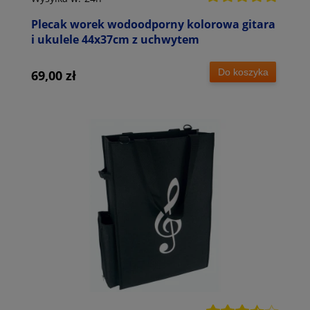
Plecak worek wodoodporny kolorowa gitara
i ukulele 44x37cm z uchwytem
Do koszyka
69,00 zł