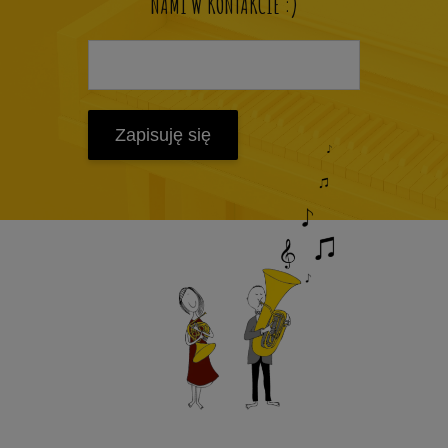
NAMI W KONTAKCIE :)
Zapisuję się