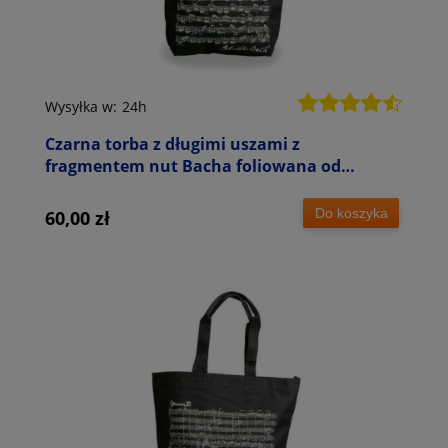
Wysyłka w:
24h
Czarna torba z długimi uszami z
fragmentem nut Bacha foliowana od
wewnątrz 40x43cm
Do koszyka
60,00 zł