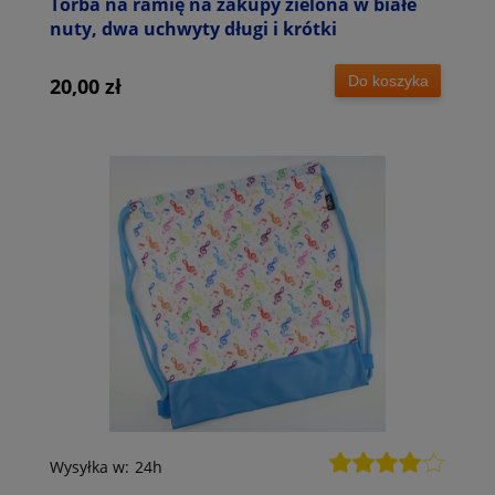
Torba na ramię na zakupy zielona w białe
nuty, dwa uchwyty długi i krótki
Do koszyka
20,00 zł
Wysyłka w:
24h