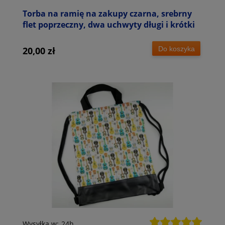
Torba na ramię na zakupy czarna, srebrny
flet poprzeczny, dwa uchwyty długi i krótki
Do koszyka
20,00 zł
Wysyłka w:
24h