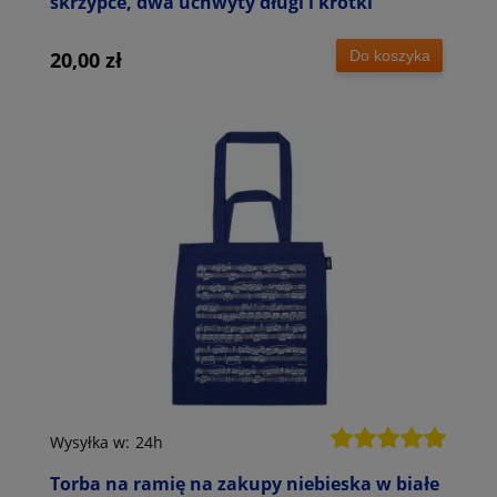
skrzypce, dwa uchwyty długi i krótki
Do koszyka
20,00 zł
Wysyłka w:
24h
Torba na ramię na zakupy niebieska w białe