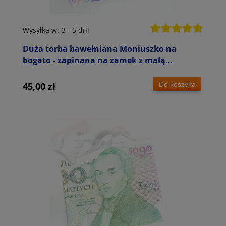
Wysyłka w:
3 - 5 dni
Duża torba bawełniana Moniuszko na
bogato - zapinana na zamek z małą
kieszonką 42x40x65cm
Do koszyka
45,00 zł