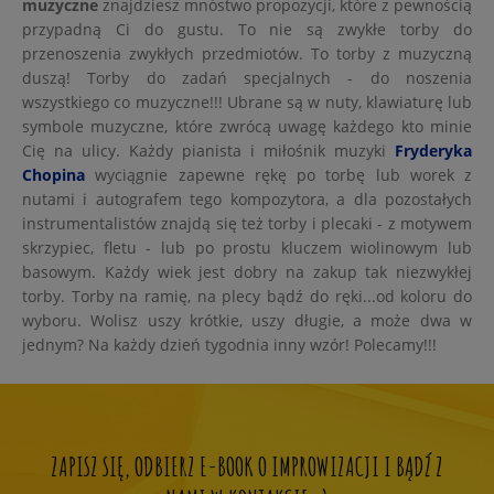
muzyczne
znajdziesz mnóstwo propozycji, które z pewnością
przypadną Ci do gustu. To nie są zwykłe torby do
przenoszenia zwykłych przedmiotów. To torby z muzyczną
duszą! Torby do zadań specjalnych - do noszenia
wszystkiego co muzyczne!!! Ubrane są w nuty, klawiaturę lub
symbole muzyczne, które zwrócą uwagę każdego kto minie
Cię na ulicy. Każdy pianista i miłośnik muzyki
Fryderyka
Chopina
wyciągnie zapewne rękę po torbę lub worek z
nutami i autografem tego kompozytora, a dla pozostałych
instrumentalistów znajdą się też torby i plecaki - z motywem
skrzypiec, fletu - lub po prostu kluczem wiolinowym lub
basowym. Każdy wiek jest dobry na zakup tak niezwykłej
torby. Torby na ramię, na plecy bądź do ręki...od koloru do
wyboru. Wolisz uszy krótkie, uszy długie, a może dwa w
jednym? Na każdy dzień tygodnia inny wzór! Polecamy!!!
ZAPISZ SIĘ, ODBIERZ E-BOOK O IMPROWIZACJI I BĄDŹ Z