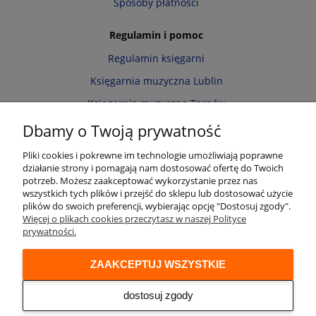
Sposoby płatności
Regulamin i pomoc
Regulamin księgarni
Księgarnia muzyczna Lublin
Księgarnia muzyczna Tarnów
Informacja o cookies
Dbamy o Twoją prywatność
Polityka prywatności
Pliki cookies i pokrewne im technologie umożliwiają poprawne
działanie strony i pomagają nam dostosować ofertę do Twoich
Zwroty i reklamacje
potrzeb. Możesz zaakceptować wykorzystanie przez nas
wszystkich tych plików i przejść do sklepu lub dostosować użycie
Moje konto
plików do swoich preferencji, wybierając opcję "Dostosuj zgody".
Więcej o plikach cookies przeczytasz w naszej Polityce
Twoje zamówienia
prywatności.
Przechowalnia
ZAAKCEPTUJ WSZYSTKIE
Ustawienia konta
Audio online
dostosuj zgody