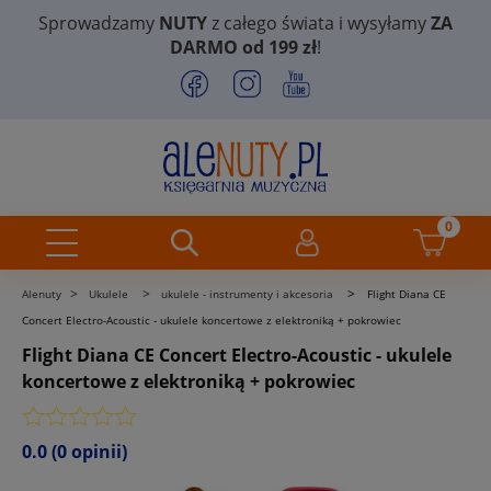
Sprowadzamy
NUTY
z całego świata i wysyłamy
ZA
DARMO od 199 zł
!
>
>
>
Alenuty
Ukulele
ukulele - instrumenty i akcesoria
Flight Diana CE
Concert Electro-Acoustic - ukulele koncertowe z elektroniką + pokrowiec
Flight Diana CE Concert Electro-Acoustic - ukulele
koncertowe z elektroniką + pokrowiec
0.0
(0 opinii)