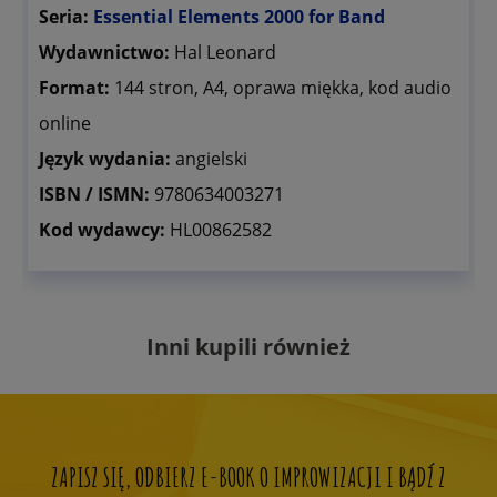
Seria:
Essential Elements 2000 for Band
Wydawnictwo:
Hal Leonard
Format:
144
stron, A4, oprawa miękka, kod audio
online
Język wydania:
angielski
ISBN / ISMN:
9780634003271
Kod wydawcy:
HL00862582
Inni kupili również
ZAPISZ SIĘ, ODBIERZ E-BOOK O IMPROWIZACJI I BĄDŹ Z