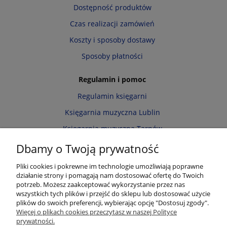
Dostępność produktów
Czas realizacji zamówień
Koszty i sposoby dostawy
Sposoby płatności
Regulamin i pomoc
Regulamin księgarni
Księgarnia muzyczna Lublin
Księgarnia muzyczna Tarnów
Informacja o cookies
Dbamy o Twoją prywatność
Polityka prywatności
Pliki cookies i pokrewne im technologie umożliwiają poprawne
działanie strony i pomagają nam dostosować ofertę do Twoich
Zwroty i reklamacje
potrzeb. Możesz zaakceptować wykorzystanie przez nas
wszystkich tych plików i przejść do sklepu lub dostosować użycie
Moje konto
plików do swoich preferencji, wybierając opcję "Dostosuj zgody".
Więcej o plikach cookies przeczytasz w naszej Polityce
Twoje zamówienia
prywatności.