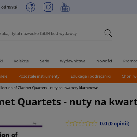
od 199 zł
!
ki
Kolekcje
Serie
Wydawnictwa
Nowości
Promoc
ulele
Pozostałe instrumenty
Edukacja i podręczniki
Chór i w
llection of Clarinet Quartets - nuty na kwartety klarnetowe
rinet Quartets - nuty na kwa
0.0
(0 opinii)