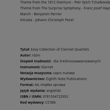
Theme from the 1812 Overture - Petr Ilyich Tchaikovsk
Theme from The Surprise Symphony - Franz Josef Hay
March - Benjamin Perrier
Intrada - Johann Christoph Pezel
Tytuł:
Easy Collection of Clarinet Quartets
Autor:
różni
Stopień trudności:
dla średniozaawansowanych
Instrument:
klarnet
Notacja muzyczna:
zapis nutowy
Wydawnictwo:
Eighth Note Publications
Format:
A4, miękka oprawa
Język wydania:
angielski
ISBN / ISMN:
9781554722952
Kod wydawcy:
CC986