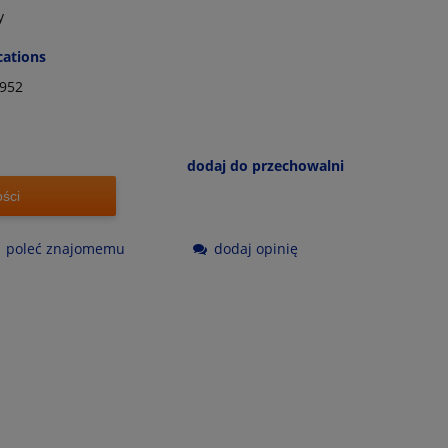
y
cations
952
dodaj do przechowalni
ści
poleć znajomemu
dodaj opinię