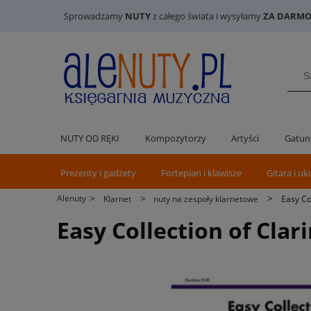
Sprowadzamy
NUTY
z całego świata i wysyłamy
ZA DARMO 
NUTY OD RĘKI
Kompozytorzy
Artyści
Gatun
Prezenty i gadżety
Fortepian i klawisze
Gitara i uk
>
>
>
Alenuty
Klarnet
nuty na zespoły klarnetowe
Easy Co
Easy Collection of Cla