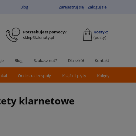
Blog
Zarejestruj się
Zaloguj się
Potrzebujesz pomocy?
Koszyk:
sklep@alenuty.pl
(pusty)
je
Blog
Szukasz nut?
Dla szkół
Kontakt
okal
Orkiestra i zespoły
Książki i płyty
Kolędy
rtety klarnetowe