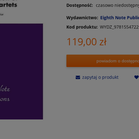
Dostępność:
czasowo niedostępn
Wydawnictwo:
Eighth Note Publi
Kod produktu:
WYDZ_9781554722
119,00 zł
powiadom o dostępno
zapytaj o produkt