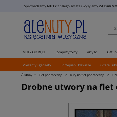
Sprowadzamy
NUTY
z całego świata i wysyłamy
ZA DARMO 
NUTY OD RĘKI
Kompozytorzy
Artyści
Gatun
Prezenty i gadżety
Fortepian i klawisze
Gitara i uk
>
>
>
Alenuty
Flet poprzeczny
nuty na flet poprzeczny
Dro
Drobne utwory na flet