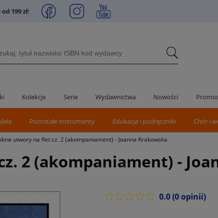
od 199 zł
!
ki
Kolekcje
Serie
Wydawnictwa
Nowości
Promoc
ulele
Pozostałe instrumenty
Edukacja i podręczniki
Chór i w
bne utwory na flet cz. 2 (akompaniament) - Joanna Krakowska
 cz. 2 (akompaniament) - Jo
0.0
(0 opinii)