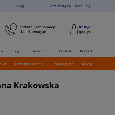
Blog
Zarejestruj się
Zaloguj się
Potrzebujesz pomocy?
Koszyk:
sklep@alenuty.pl
(pusty)
je
Blog
Szukasz nut?
Dla szkół
Kontakt
okal
Orkiestra i zespoły
Książki i płyty
Kolędy
anna Krakowska