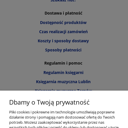
Dostawa i płatność
Dostępność produktów
Czas realizacji zamówień
Koszty i sposoby dostawy
Sposoby płatności
Regulamin i pomoc
Regulamin księgarni
Księgarnia muzyczna Lublin
Księgarnia muzyczna Tarnów
Informacja o cookies
Dbamy o Twoją prywatność
Polityka prywatności
Pliki cookies i pokrewne im technologie umożliwiają poprawne
działanie strony i pomagają nam dostosować ofertę do Twoich
Zwroty i reklamacje
potrzeb. Możesz zaakceptować wykorzystanie przez nas
wszystkich tych plików i przejść do sklepu lub dostosować użycie