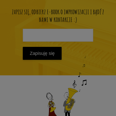
ZAPISZ SIĘ, ODBIERZ E-BOOK O IMPROWIZACJI I BĄDŹ Z
NAMI W KONTAKCIE :)
Zapisuję się