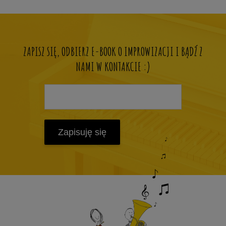
ZAPISZ SIĘ, ODBIERZ E-BOOK O IMPROWIZACJI I BĄDŹ Z
NAMI W KONTAKCIE :)
Zapisuję się