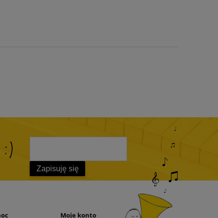
 :)
Zapisuję się
moc
Moje konto