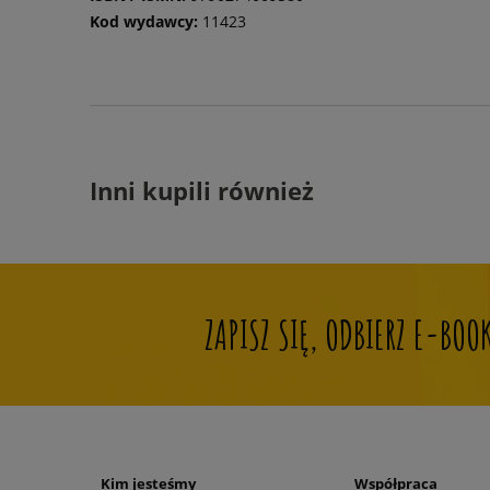
Kod wydawcy:
11423
Inni kupili również
ZAPISZ SIĘ, ODBIERZ E-BO
Kim jesteśmy
Współpraca