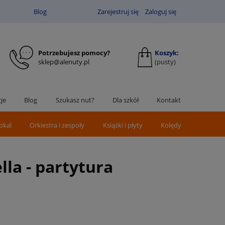
Blog
Zarejestruj się
Zaloguj się
Potrzebujesz pomocy?
Koszyk:
sklep@alenuty.pl
(pusty)
je
Blog
Szukasz nut?
Dla szkół
Kontakt
okal
Orkiestra i zespoły
Książki i płyty
Kolędy
lla - partytura