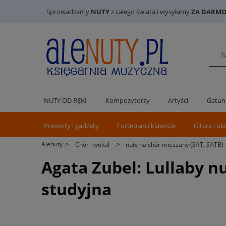
Sprowadzamy
NUTY
z całego świata i wysyłamy
ZA DARMO 
NUTY OD RĘKI
Kompozytorzy
Artyści
Gatun
Prezenty i gadżety
Fortepian i klawisze
Gitara i uk
>
>
Alenuty
Chór i wokal
nuty na chór mieszany (SAT, SATB)
Agata Zubel: Lullaby n
studyjna