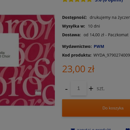
Dostępność:
drukujemy na życze
Wysyłka w:
10 dni
Dostawa:
od 14,00 zł
- Paczkomat
Wydawnictwo:
PWM
Kod produktu:
WYDA_9790274009
23,00 zł
-
+
szt.
Do koszyka
zapytaj o produkt