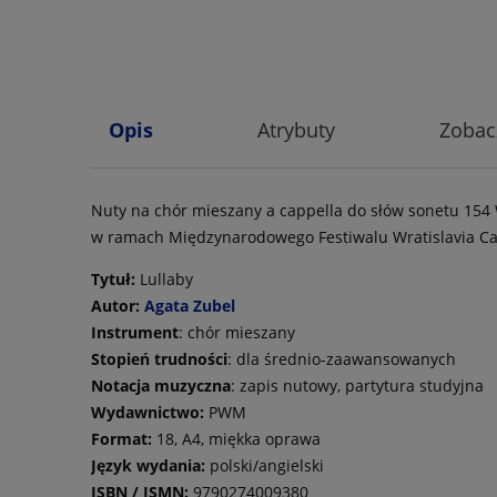
Opis
Atrybuty
Zobac
Nuty na chór mieszany a cappella do słów sonetu 154 W
w ramach Międzynarodowego Festiwalu Wratislavia Ca
Tytuł:
Lullaby
Autor:
Agata Zubel
Instrument
: chór mieszany
Stopień trudności
: dla średnio-zaawansowanych
Notacja muzyczna
: zapis nutowy, partytura studyjna
Wydawnictwo:
PWM
Format:
18, A4, miękka oprawa
Język wydania:
polski/angielski
ISBN / ISMN:
9790274009380