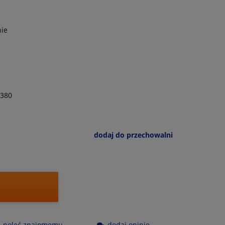
nie
380
dodaj do przechowalni
poleć znajomemu
dodaj opinię