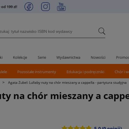
od 199 zł
!
ki
Kolekcje
Serie
Wydawnictwa
Nowości
Promoc
ulele
Pozostałe instrumenty
Edukacja i podręczniki
Chór i w
>
Agata Zubel: Lullaby nuty na chór mieszany a cappella - partytura studyjna
uty na chór mieszany a cappe
5.0
(0 opinii)