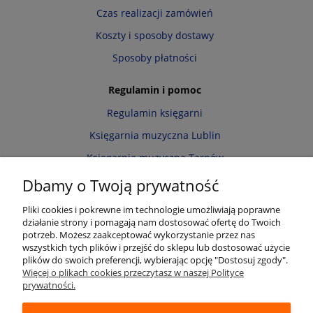
Czas realizacji zamówień
Koszty i sposoby dostawy
Sposoby płatności
Regulamin i pomoc
Regulamin księgarni
Księgarnia muzyczna Lublin
Księgarnia muzyczna Tarnów
Informacja o cookies
Dbamy o Twoją prywatność
Polityka prywatności
Pliki cookies i pokrewne im technologie umożliwiają poprawne
działanie strony i pomagają nam dostosować ofertę do Twoich
Zwroty i reklamacje
potrzeb. Możesz zaakceptować wykorzystanie przez nas
wszystkich tych plików i przejść do sklepu lub dostosować użycie
Moje konto
plików do swoich preferencji, wybierając opcję "Dostosuj zgody".
Więcej o plikach cookies przeczytasz w naszej Polityce
Twoje zamówienia
prywatności.
Przechowalnia