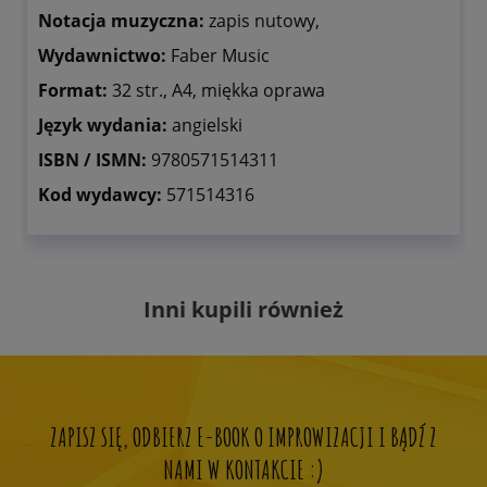
Notacja muzyczna:
zapis nutowy,
Wydawnictwo:
Faber Music
Format:
32 str., A4, miękka oprawa
Język wydania:
angielski
ISBN / ISMN:
9780571514311
Kod wydawcy:
571514316
Inni kupili również
ZAPISZ SIĘ, ODBIERZ E-BOOK O IMPROWIZACJI I BĄDŹ Z
NAMI W KONTAKCIE :)