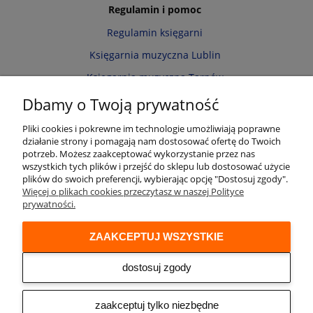
Regulamin i pomoc
Regulamin księgarni
Księgarnia muzyczna Lublin
Księgarnia muzyczna Tarnów
Informacja o cookies
Dbamy o Twoją prywatność
Polityka prywatności
Pliki cookies i pokrewne im technologie umożliwiają poprawne
działanie strony i pomagają nam dostosować ofertę do Twoich
Zwroty i reklamacje
potrzeb. Możesz zaakceptować wykorzystanie przez nas
wszystkich tych plików i przejść do sklepu lub dostosować użycie
Moje konto
plików do swoich preferencji, wybierając opcję "Dostosuj zgody".
Więcej o plikach cookies przeczytasz w naszej Polityce
Twoje zamówienia
prywatności.
Przechowalnia
ZAAKCEPTUJ WSZYSTKIE
Ustawienia konta
Audio online
dostosuj zgody
© 2026 Księgarnia muzyczna Alenuty.pl
prowadzona przez firmę Arwena S.C. os. Zwycięstwa 2/88 61-643 Poznań
zaakceptuj tylko niezbędne