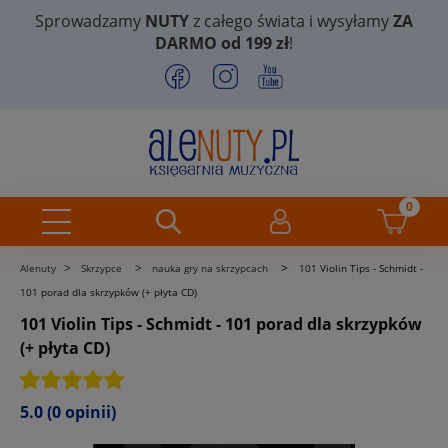
Sprowadzamy
NUTY
z całego świata i wysyłamy
ZA
DARMO od 199 zł
!
>
>
>
Alenuty
Skrzypce
nauka gry na skrzypcach
101 Violin Tips - Schmidt -
101 porad dla skrzypków (+ płyta CD)
101 Violin Tips - Schmidt - 101 porad dla skrzypków
(+ płyta CD)
5.0
(0 opinii)