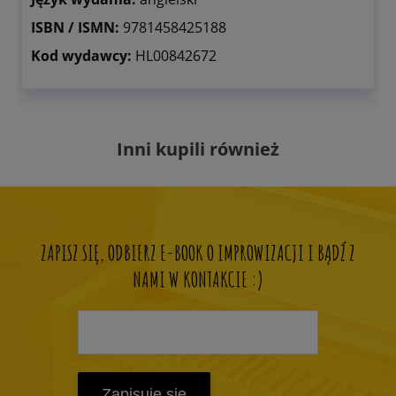
ISBN / ISMN:
9781458425188
Kod wydawcy:
HL00842672
Inni kupili również
ZAPISZ SIĘ, ODBIERZ E-BOOK O IMPROWIZACJI I BĄDŹ Z
NAMI W KONTAKCIE :)
Zapisuję się