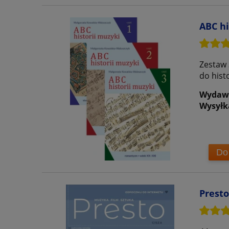
ABC hi
Zestaw 
do hist
Wydaw
Wysyłk
Do
Presto