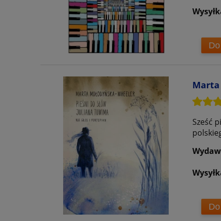
Wysyłk
Do
Marta 
Sześć p
polskie
Wydaw
Wysyłk
Do