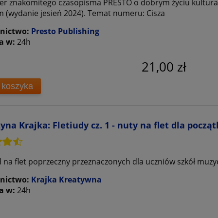
er znakomitego czasopisma PRESTO o dobrym życiu kultur
 (wydanie jesień 2024). Temat numeru: Cisza
nictwo:
Presto Publishing
a w:
24h
21,00 zł
 koszyka
yna Krajka: Fletiudy cz. 1 - nuty na flet dla począ
d na flet poprzeczny przeznaczonych dla uczniów szkół muzy
nictwo:
Krajka Kreatywna
a w:
24h