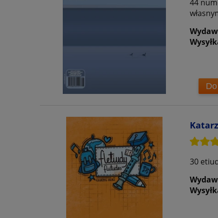
44 num
własnym
Wydaw
Wysyłk
Do
Katarz
30 etiu
Wydaw
Wysyłk