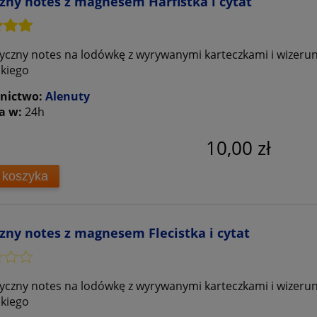
ny notes z magnesem Harfistka i cytat
czny notes na lodówkę z wyrywanymi karteczkami i wizerunk
kiego
nictwo:
Alenuty
a w:
24h
10,00 zł
 koszyka
ny notes z magnesem Flecistka i cytat
czny notes na lodówkę z wyrywanymi karteczkami i wizerunki
kiego