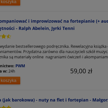
 koszyka
ompaniować i improwizować na fortepianie (+ aud
tności - Ralph Abelein, Jyrki Tenni
 wydanie bestsellerowego podręcznika. Rewelacyjna książka 
iamentów. Przydatna zarówno dla nauczycieli szkół muzyc
nika są materiały online nagraniami ćwiczeń i akompania
nictwo:
PWM
59,00 zł
a w:
24h
 koszyka
 (jak barokowa) - nuty na flet i fortepian - Małgor