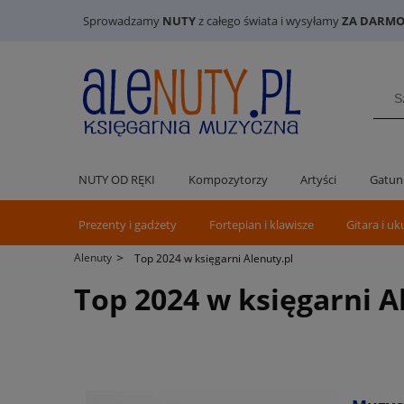
Sprowadzamy
NUTY
z całego świata i wysyłamy
ZA DARMO 
NUTY OD RĘKI
Kompozytorzy
Artyści
Gatun
Prezenty i gadżety
Fortepian i klawisze
Gitara i uk
>
Alenuty
Top 2024 w księgarni Alenuty.pl
Top 2024 w księgarni A