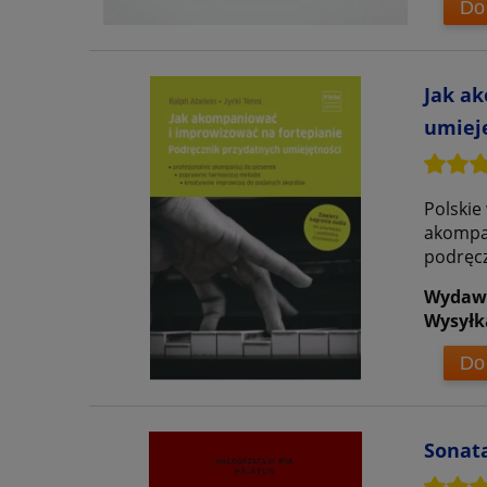
Do
Jak ak
umieję
Polskie
akompan
podręcz
Wydaw
Wysyłk
Do
Sonata