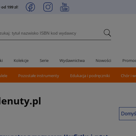
od 199 zł
!
ki
Kolekcje
Serie
Wydawnictwa
Nowości
Promoc
ulele
Pozostałe instrumenty
Edukacja i podręczniki
Chór i w
lenuty.pl