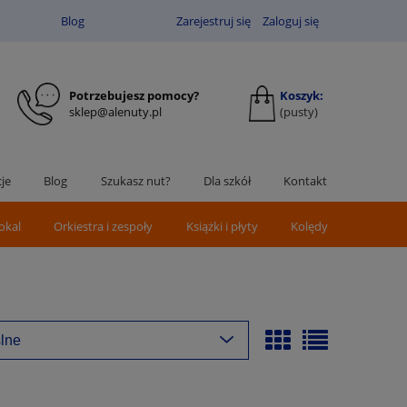
Blog
Zarejestruj się
Zaloguj się
Potrzebujesz pomocy?
Koszyk:
sklep@alenuty.pl
(pusty)
je
Blog
Szukasz nut?
Dla szkół
Kontakt
okal
Orkiestra i zespoły
Książki i płyty
Kolędy