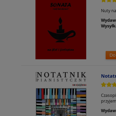
Nuty na
Wydaw
Wysyłk
Do
Notatn
Czasopi
przyjem
Wydaw