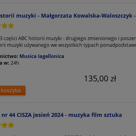
storii muzyki - Małgorzata Kowalska-Waloszczyk -
3 części ABC historii muzyki - drugiego zmienionego i pos
orii muzyki używanego we wszystkich typach ponadpodsta
nictwo:
Musica Iagellonica
a w:
24h
135,00 zł
 koszyka
 nr 44 CISZA jesień 2024 - muzyka film sztuka