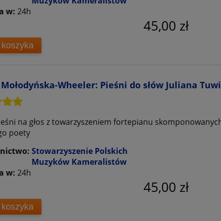
Muzyków Kameralistów
a w:
24h
45,00 zł
 koszyka
Mołodyńska-Wheeler: Pieśni do słów Juliana Tuwim
ieśni na głos z towarzyszeniem fortepianu skomponowanych
go poety
nictwo:
Stowarzyszenie Polskich
Muzyków Kameralistów
a w:
24h
45,00 zł
 koszyka