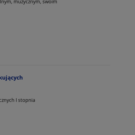
alnym, muzycznym, swoim
tkujących
cznych I stopnia