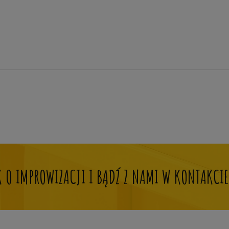
OK O IMPROWIZACJI I BĄDŹ Z NAMI W KONTAKCIE