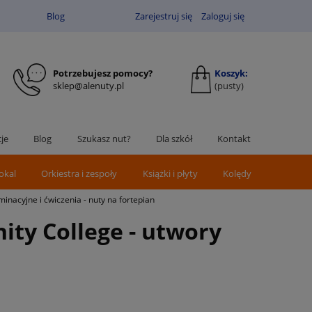
Blog
Zarejestruj się
Zaloguj się
Potrzebujesz pomocy?
Koszyk:
sklep@alenuty.pl
(pusty)
je
Blog
Szukasz nut?
Dla szkół
Kontakt
okal
Orkiestra i zespoły
Książki i płyty
Kolędy
inacyjne i ćwiczenia - nuty na fortepian
nity College - utwory