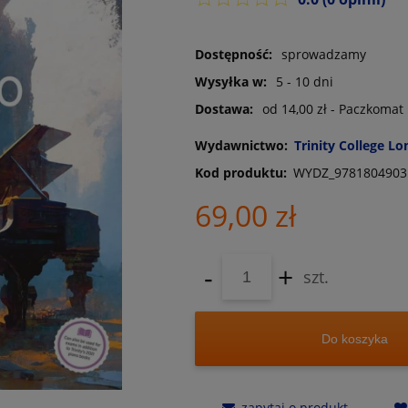
Dostępność:
sprowadzamy
Wysyłka w:
5 - 10 dni
Dostawa:
od 14,00 zł
- Paczkomat
Wydawnictwo:
Trinity College L
Kod produktu:
WYDZ_9781804903
69,00 zł
-
+
szt.
Do koszyka
zapytaj o produkt