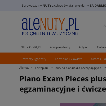
Sprowadzamy
NUTY
z całego świata i wysyłamy
ZA DARMO 
NUTY OD RĘKI
Kompozytorzy
Artyści
Gatun
Prezenty i gadżety
Fortepian i klawisze
Gitara i uk
>
>
Alenuty
Fortepian
nuty na pianino dla początkujących
Piano Exam Pieces plus 
egzaminacyjne i ćwicze