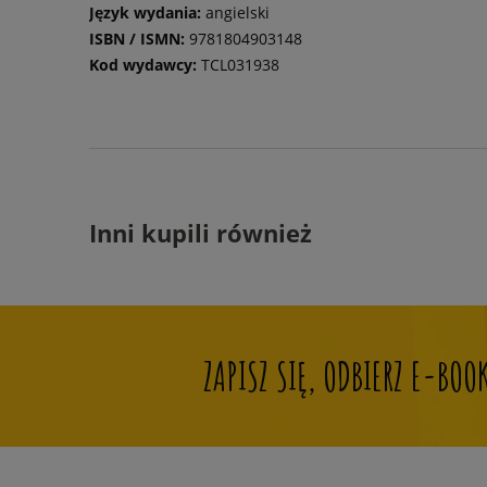
Język wydania:
angielski
ISBN / ISMN:
9781804903148
Kod wydawcy:
TCL031938
Inni kupili również
ZAPISZ SIĘ, ODBIERZ E-BO