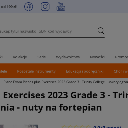
od 199 zł
!
ki
Kolekcje
Serie
Wydawnictwa
Nowości
Promoc
ulele
Pozostałe instrumenty
Edukacja i podręczniki
Chór i w
>
Piano Exam Pieces plus Exercises 2023 Grade 3 - Trinity College - utwory egzam
Exercises 2023 Grade 3 - Tri
nia - nuty na fortepian
0.0
(0 opinii)