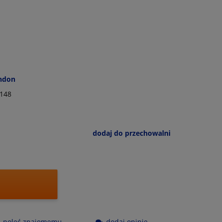
ondon
148
dodaj do przechowalni
poleć znajomemu
dodaj opinię