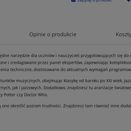
Opinie o produkcie
Koszt
będne narzędzie dla uczniów i nauczycieli przygotowujących się do
enione i zredagowane przez panel ekspertów, zapewniając komplek
zenia techniczne, dostosowane do aktualnych wymagań programow
gatunków muzycznych, obejmując klasykę od baroku po XXI wiek, jaz
nych, jak i jazzowych. Dodatkowo, znajdziesz tu aranżacje światow
rry Potter czy Doctor Who.
 one określić poziom trudności. Znajdziesz tam również inne doda