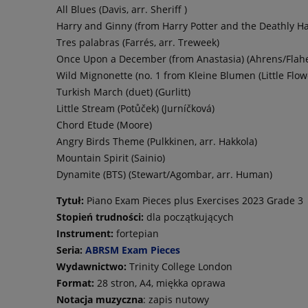
All Blues (Davis, arr. Sheriff )
Harry and Ginny (from Harry Potter and the Deathly Hal
Tres palabras (Farrés, arr. Treweek)
Once Upon a December (from Anastasia) (Ahrens/Flaher
Wild Mignonette (no. 1 from Kleine Blumen (Little Flower
Turkish March (duet) (Gurlitt)
Little Stream (Potůček) (Jurníčková)
Chord Etude (Moore)
Angry Birds Theme (Pulkkinen, arr. Hakkola)
Mountain Spirit (Sainio)
Dynamite (BTS) (Stewart/Agombar, arr. Human)
Tytuł:
Piano Exam Pieces plus Exercises 2023 Grade 3
Stopień trudności:
dla początkujących
Instrument:
fortepian
Seria:
ABRSM Exam Pieces
Wydawnictwo:
Trinity College London
Format:
28 stron, A4, miękka oprawa
Notacja muzyczna
: zapis nutowy