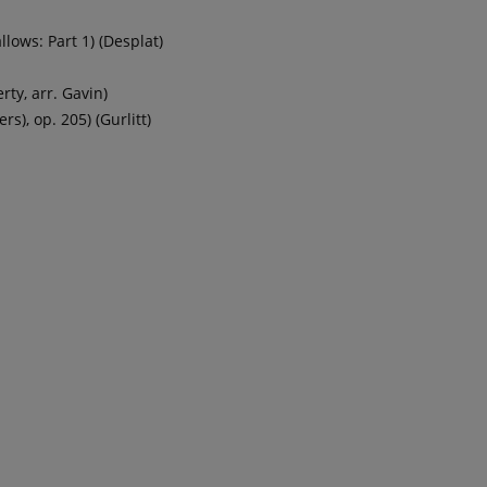
lows: Part 1) (Desplat)
ty, arr. Gavin)
s), op. 205) (Gurlitt)