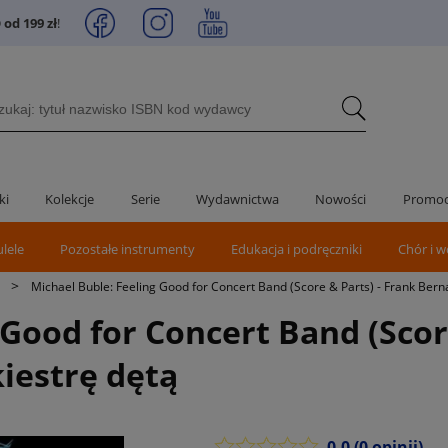
od 199 zł
!
ki
Kolekcje
Serie
Wydawnictwa
Nowości
Promoc
ulele
Pozostałe instrumenty
Edukacja i podręczniki
Chór i w
>
Michael Buble: Feeling Good for Concert Band (Score & Parts) - Frank Berna
 Good for Concert Band (Scor
kiestrę dętą
0.0
(0 opinii)