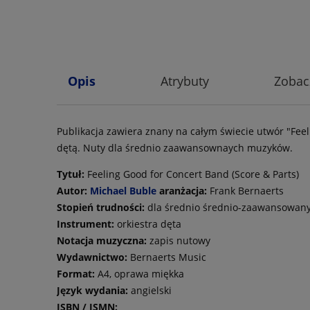
Opis
Atrybuty
Zobac
Publikacja zawiera znany na całym świecie utwór "Fe
dętą. Nuty dla średnio zaawansownaych muzyków.
Tytuł:
Feeling Good for Concert Band (Score & Parts)
Autor:
Michael Buble
aranżacja:
Frank Bernaerts
Stopień trudności:
dla średnio średnio-zaawansowan
Instrument:
orkiestra dęta
Notacja muzyczna:
zapis nutowy
Wydawnictwo:
Bernaerts Music
Format:
A4, oprawa miękka
Język wydania:
angielski
ISBN / ISMN: