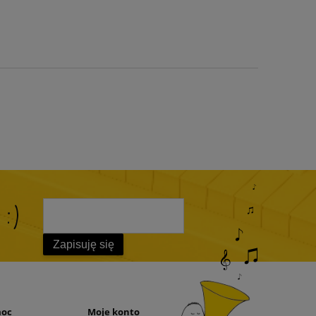
 :)
Zapisuję się
moc
Moje konto