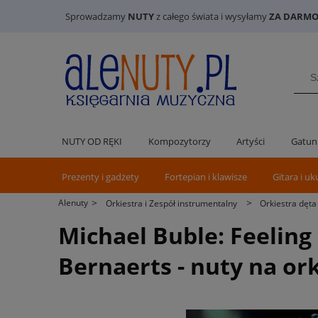
Sprowadzamy
NUTY
z całego świata i wysyłamy
ZA DARMO 
NUTY OD RĘKI
Kompozytorzy
Artyści
Gatun
Prezenty i gadżety
Fortepian i klawisze
Gitara i uk
>
>
Alenuty
Orkiestra i Zespół instrumentalny
Orkiestra dęta
Michael Buble: Feeling
Bernaerts - nuty na or