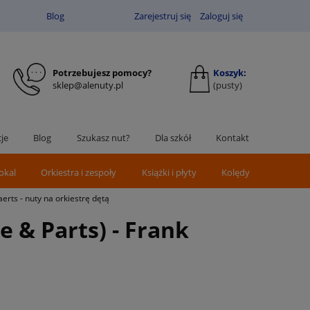
Blog
Zarejestruj się
Zaloguj się
Potrzebujesz pomocy?
Koszyk:
sklep@alenuty.pl
(pusty)
je
Blog
Szukasz nut?
Dla szkół
Kontakt
okal
Orkiestra i zespoły
Książki i płyty
Kolędy
erts - nuty na orkiestrę dętą
e & Parts) - Frank