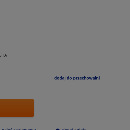
5HA
dodaj do przechowalni
poleć znajomemu
dodaj opinię