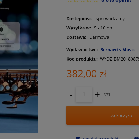
Dostępność:
sprowadzamy
Wysyłka w:
5 - 10 dni
Dostawa:
Darmowa
Wydawnictwo:
Bernaerts Music
Kod produktu:
WYDZ_BM2018087
382,00 zł
-
+
szt.
Do koszyka
zapytaj o produkt