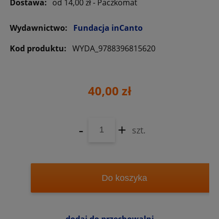
Dostawa:
od 14,00 zł
- Paczkomat
Wydawnictwo:
Fundacja inCanto
Kod produktu:
WYDA_9788396815620
40,00 zł
-
+
szt.
Do koszyka
dodaj do przechowalni