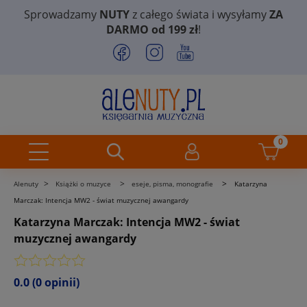
Sprowadzamy
NUTY
z całego świata i wysyłamy
ZA
DARMO od 199 zł
!
>
>
>
Alenuty
Książki o muzyce
eseje, pisma, monografie
Katarzyna
Marczak: Intencja MW2 - świat muzycznej awangardy
Katarzyna Marczak: Intencja MW2 - świat
muzycznej awangardy
0.0
(0 opinii)