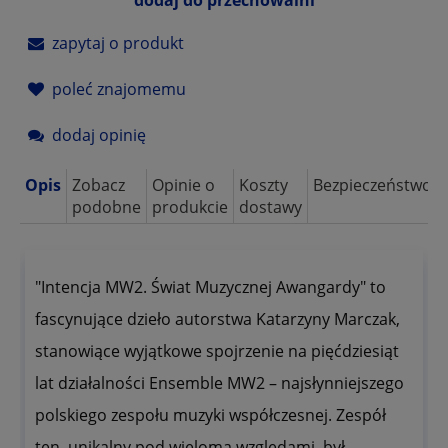
zapytaj o produkt
poleć znajomemu
dodaj opinię
Opis
Zobacz
Opinie o
Koszty
Bezpieczeństwo
podobne
produkcie
dostawy
"Intencja MW2. Świat Muzycznej Awangardy" to
fascynujące dzieło autorstwa Katarzyny Marczak,
stanowiące wyjątkowe spojrzenie na pięćdziesiąt
lat działalności Ensemble MW2 – najsłynniejszego
polskiego zespołu muzyki współczesnej. Zespół
ten, unikalny pod wieloma względami, był